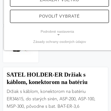
POVOLIŤ VYBRATÉ
Podrobné nastavenia
Zásady ochrany osobných údajov
NEVYHNUTNÉ COOKIES
(vždy aktívne, nemožno vypnúť)
Tieto cookies sú potrebné na správne fungovanie
webovej stránky a bez nich by nebolo možné
SATEL HOLDER-ER Držiak s
zabezpečiť jej plnú funkčnosť.
káblom, konektorom na batériu
Nevyhnutné cookies
Držiak s káblom, konektorom na batériu
ER34615, do starých sirén, ASP-200, ASP-100,
MSP-300, pôvodne s bat. BAT-ER-3,6
PREFERENČNÉ COOKIES