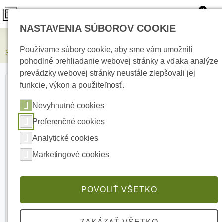
0
NASTAVENIA SÚBOROV COOKIE
Elektrické kúrenie
Používame súbory cookie, aby sme vám umožnili
SATEL HOLDER-ER Držiak s káblom, konektorom na batériu
pohodlné prehliadanie webovej stránky a vďaka analýze
prevádzky webovej stránky neustále zlepšovali jej
funkcie, výkon a použiteľnosť.
Nevyhnutné cookies
Preferenčné cookies
Analytické cookies
Marketingové cookies
POVOLIŤ VŠETKO
ZAKÁZAŤ VŠETKO