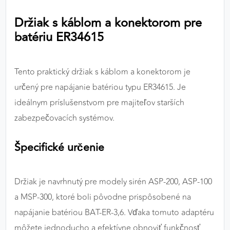
výkon a funkčnosť našich stránok.
Držiak s káblom a konektorom pre
batériu ER34615
Google Analytics
Poskytovateľ:
Google
Tento praktický držiak s káblom a konektorom je
určený pre napájanie batériou typu ER34615. Je
MARKETINGOVÉ COOKIES
ideálnym príslušenstvom pre majiteľov starších
Marketingové cookies sa používajú na sledovanie
zabezpečovacích systémov.
správania používateľov naprieč webovými
stránkami. Umožňujú nám a našim partnerom
Špecifické určenie
zobrazovať cielenú a relevantnú reklamu, a to na
našom webe aj v reklamných sieťach tretích strán.
Držiak je navrhnutý pre modely sirén ASP-200, ASP-100
Google Ads
a MSP-300, ktoré boli pôvodne prispôsobené na
Poskytovateľ:
Google
napájanie batériou BAT-ER-3,6. Vďaka tomuto adaptéru
môžete jednoducho a efektívne obnoviť funkčnosť