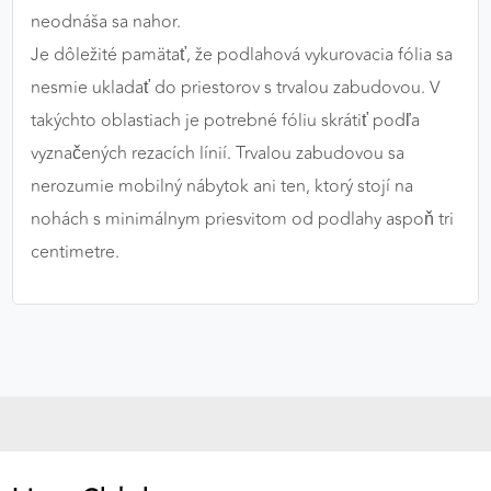
neodnáša sa nahor.
Je dôležité pamätať, že podlahová vykurovacia fólia sa
nesmie ukladať do priestorov s trvalou zabudovou. V
takýchto oblastiach je potrebné fóliu skrátiť podľa
vyznačených rezacích línií. Trvalou zabudovou sa
nerozumie mobilný nábytok ani ten, ktorý stojí na
nohách s minimálnym priesvitom od podlahy aspoň tri
centimetre.