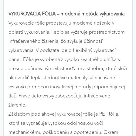
výkon a funkčnosť našich stránok.
VYKUROVACIA FÓLIA – moderná metóda vykurovania
Google Analytics
Vykurovacie fólie predstavujú moderné riešenie v
oblasti vykurovania. Teplo sa vyžaruje prostredníctvom
Poskytovateľ:
Google
infračerveného žiarenia, čo zvyšuje účinnosť
vykurovania. V podstate ide o flexibilný vykurovací
MARKETINGOVÉ COOKIES
panel. Fólia je vyrobená z vysoko kvalitného uhlíka s
Marketingové cookies sa používajú na sledovanie
presne definovanými vlastnosťami a striebra, ktoré slúži
správania používateľov naprieč webovými
ako vodič tepla. Jednotlivé materiály sú nanášané
stránkami. Umožňujú nám a našim partnerom
vrstvovo pomocou inovatívnej metódy pripomínajúcej
zobrazovať cielenú a relevantnú reklamu, a to na
našom webe aj v reklamných sieťach tretích strán.
tlač. Práve tieto vrstvy zabezpečujú infračervené
žiarenie.
Google Ads
Základom podlahovej vykurovacej fólie je PET fólia,
Poskytovateľ:
Google
ktorá sa vyznačuje vysokou odolnosťou voči
mechanickému poškodeniu a opotrebeniu. Okrem