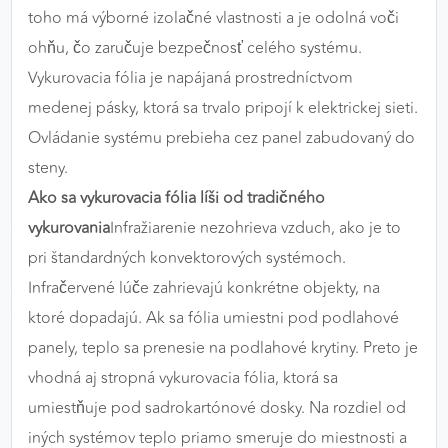
toho má výborné izolačné vlastnosti a je odolná voči
ohňu, čo zaručuje bezpečnosť celého systému.
Vykurovacia fólia je napájaná prostredníctvom
medenej pásky, ktorá sa trvalo pripojí k elektrickej sieti.
Ovládanie systému prebieha cez panel zabudovaný do
steny.
Ako sa vykurovacia fólia líši od tradičného
vykurovania
Infražiarenie nezohrieva vzduch, ako je to
pri štandardných konvektorových systémoch.
Infračervené lúče zahrievajú konkrétne objekty, na
ktoré dopadajú. Ak sa fólia umiestni pod podlahové
panely, teplo sa prenesie na podlahové krytiny. Preto je
vhodná aj stropná vykurovacia fólia, ktorá sa
umiestňuje pod sadrokartónové dosky. Na rozdiel od
iných systémov teplo priamo smeruje do miestnosti a