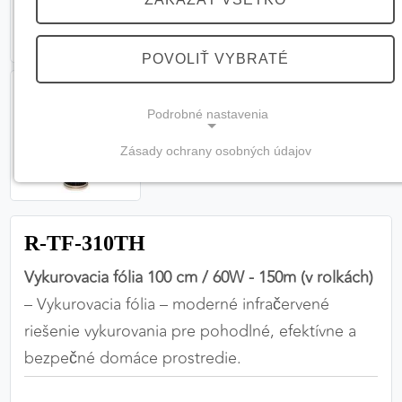
POVOLIŤ VYBRATÉ
Podrobné nastavenia
Zásady ochrany osobných údajov
NEVYHNUTNÉ COOKIES
(vždy aktívne, nemožno vypnúť)
Tieto cookies sú potrebné na správne fungovanie
R-TF-310TH
webovej stránky a bez nich by nebolo možné
zabezpečiť jej plnú funkčnosť.
Vykurovacia fólia 100 cm / 60W - 150m (v rolkách)
– Vykurovacia fólia – moderné infračervené
Nevyhnutné cookies
riešenie vykurovania pre pohodlné, efektívne a
bezpečné domáce prostredie.
PREFERENČNÉ COOKIES