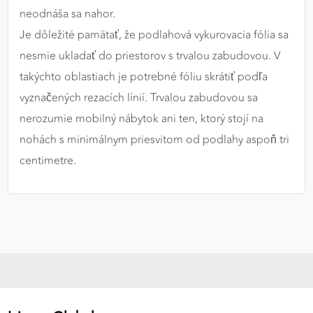
neodnáša sa nahor.
Je dôležité pamätať, že podlahová vykurovacia fólia sa
nesmie ukladať do priestorov s trvalou zabudovou. V
takýchto oblastiach je potrebné fóliu skrátiť podľa
vyznačených rezacích línií. Trvalou zabudovou sa
nerozumie mobilný nábytok ani ten, ktorý stojí na
nohách s minimálnym priesvitom od podlahy aspoň tri
centimetre.