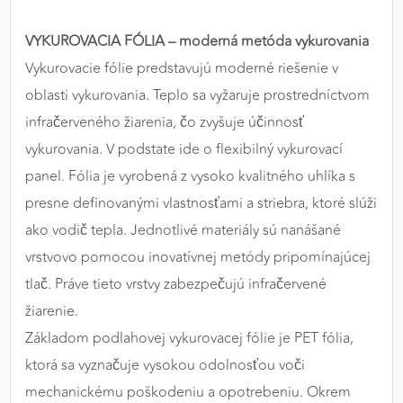
výkon a funkčnosť našich stránok.
VYKUROVACIA FÓLIA – moderná metóda vykurovania
Google Analytics
Vykurovacie fólie predstavujú moderné riešenie v
oblasti vykurovania. Teplo sa vyžaruje prostredníctvom
Poskytovateľ:
Google
infračerveného žiarenia, čo zvyšuje účinnosť
vykurovania. V podstate ide o flexibilný vykurovací
MARKETINGOVÉ COOKIES
panel. Fólia je vyrobená z vysoko kvalitného uhlíka s
Marketingové cookies sa používajú na sledovanie
presne definovanými vlastnosťami a striebra, ktoré slúži
správania používateľov naprieč webovými
ako vodič tepla. Jednotlivé materiály sú nanášané
stránkami. Umožňujú nám a našim partnerom
vrstvovo pomocou inovatívnej metódy pripomínajúcej
zobrazovať cielenú a relevantnú reklamu, a to na
našom webe aj v reklamných sieťach tretích strán.
tlač. Práve tieto vrstvy zabezpečujú infračervené
žiarenie.
Google Ads
Základom podlahovej vykurovacej fólie je PET fólia,
Poskytovateľ:
Google
ktorá sa vyznačuje vysokou odolnosťou voči
mechanickému poškodeniu a opotrebeniu. Okrem