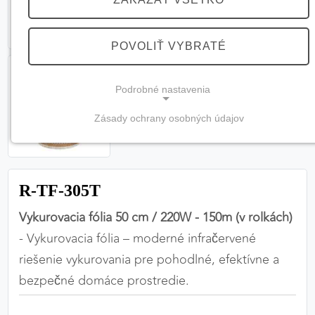
POVOLIŤ VYBRATÉ
Podrobné nastavenia
Zásady ochrany osobných údajov
NEVYHNUTNÉ COOKIES
(vždy aktívne, nemožno vypnúť)
Tieto cookies sú potrebné na správne fungovanie
R-TF-305T
webovej stránky a bez nich by nebolo možné
zabezpečiť jej plnú funkčnosť.
Vykurovacia fólia 50 cm / 220W - 150m (v rolkách)
- Vykurovacia fólia – moderné infračervené
Nevyhnutné cookies
riešenie vykurovania pre pohodlné, efektívne a
bezpečné domáce prostredie.
PREFERENČNÉ COOKIES