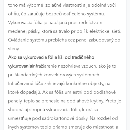
toho má výborné izolačné vlastnosti a je odolná voči
ohňu, čo zaručuje bezpečnosť celého systému.
Vykurovacia fólia je napájaná prostredníctvom
medenej pásky, ktorá sa trvalo pripojí k elektrickej sieti.
Ovládanie systému prebieha cez panel zabudovaný do
steny.
Ako sa vykurovacia fólia líši od tradičného
vykurovania
Infražiarenie nezohrieva vzduch, ako je to
pri štandardných konvektorových systémoch.
Infračervené lúče zahrievajú konkrétne objekty, na
ktoré dopadajú. Ak sa fólia umiestni pod podlahové
panely, teplo sa prenesie na podlahové krytiny. Preto je
vhodná aj stropná vykurovacia fólia, ktorá sa
umiestňuje pod sadrokartónové dosky. Na rozdiel od
iných systémov teplo priamo smeruje do miestnosti a