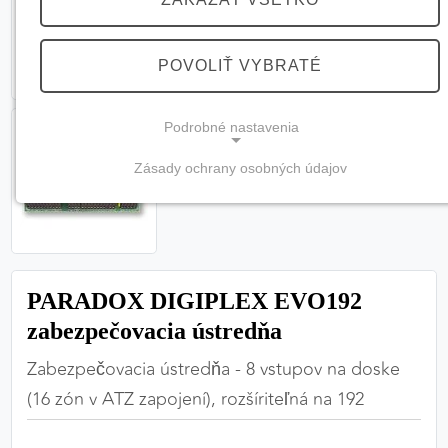
POVOLIŤ VYBRATÉ
Podrobné nastavenia
Zásady ochrany osobných údajov
NEVYHNUTNÉ COOKIES
(vždy aktívne, nemožno vypnúť)
Tieto cookies sú potrebné na správne fungovanie
webovej stránky a bez nich by nebolo možné
PARADOX DIGIPLEX EVO192
zabezpečiť jej plnú funkčnosť.
zabezpečovacia ústredňa
Nevyhnutné cookies
Zabezpečovacia ústredňa - 8 vstupov na doske
(16 zón v ATZ zapojení), rozšíriteľná na 192
PREFERENČNÉ COOKIES