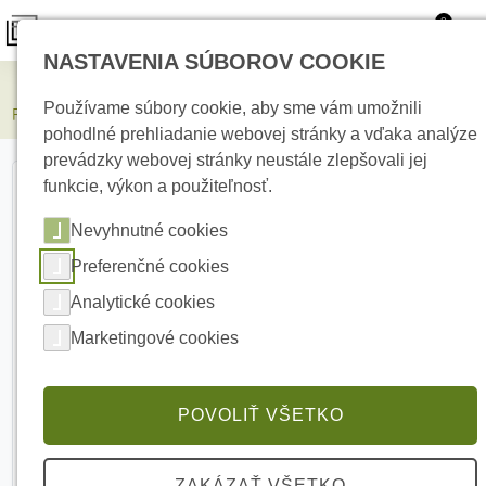
0
NASTAVENIA SÚBOROV COOKIE
Elektrické kúrenie
Používame súbory cookie, aby sme vám umožnili
PARADOX DIGIPLEX EVO192 zabezpečovacia ústredňa
pohodlné prehliadanie webovej stránky a vďaka analýze
prevádzky webovej stránky neustále zlepšovali jej
funkcie, výkon a použiteľnosť.
Nevyhnutné cookies
Preferenčné cookies
Analytické cookies
Marketingové cookies
POVOLIŤ VŠETKO
ZAKÁZAŤ VŠETKO