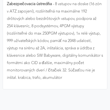
Zabezpečovacia ústredňa
- 8 vstupov na doske (16 zón
výkon a funkčnosť našich stránok.
v ATZ zapojení), rozšíriteľná na maximálne 192
Google Analytics
drôtových alebo bezdrôtových vstupov, podpora až
254 klávesníc, 8 podsystémov, 4PGM výstupy
Poskytovateľ:
Google
(rozšíriteľné do max 250PGM výstupov), 1x relé výstup,
999 užívateľských kódov, pamäť na 2048 udalostí,
MARKETINGOVÉ COOKIES
výstup na sirénu až 2A, inštalácia, správa a údržba z
Marketingové cookies sa používajú na sledovanie
klávesnice alebo SW Babyware, digitálny komunikátor s
správania používateľov naprieč webovými
formátmi ako CID a ďalšie, maximálny počet
stránkami. Umožňujú nám a našim partnerom
monitorovaných dverí / čítačiek 32. Súčasťou nie je
zobrazovať cielenú a relevantnú reklamu, a to na
našom webe aj v reklamných sieťach tretích strán.
inštal. krabica, trafo, akumulátor
Google Ads
Poskytovateľ:
Google