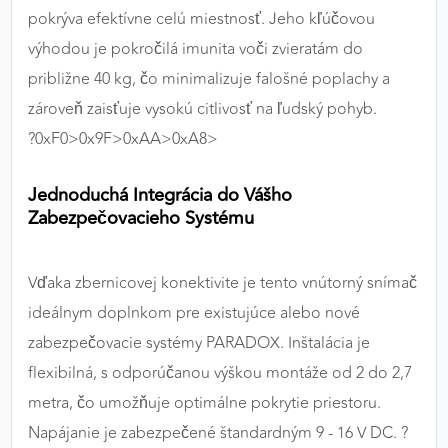
pokrýva efektívne celú miestnosť. Jeho kľúčovou
výhodou je pokročilá imunita voči zvieratám do
približne 40 kg, čo minimalizuje falošné poplachy a
zároveň zaisťuje vysokú citlivosť na ľudský pohyb.
?‍0xF0>0x9F>0xAA>0xA8>
Jednoduchá Integrácia do Vášho
Zabezpečovacieho Systému
Vďaka zbernicovej konektivite je tento vnútorný snímač
ideálnym doplnkom pre existujúce alebo nové
zabezpečovacie systémy PARADOX. Inštalácia je
flexibilná, s odporúčanou výškou montáže od 2 do 2,7
metra, čo umožňuje optimálne pokrytie priestoru.
Napájanie je zabezpečené štandardným 9 - 16 V DC. ?