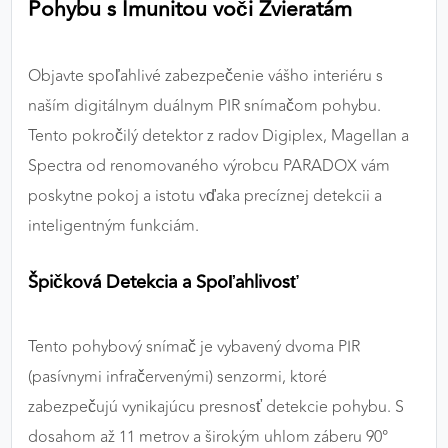
Pohybu s Imunitou voči Zvieratám
výkon a funkčnosť našich stránok.
Google Analytics
Objavte spoľahlivé zabezpečenie vášho interiéru s
naším digitálnym duálnym PIR snímačom pohybu.
Poskytovateľ:
Google
Tento pokročilý detektor z radov Digiplex, Magellan a
Spectra od renomovaného výrobcu PARADOX vám
MARKETINGOVÉ COOKIES
poskytne pokoj a istotu vďaka precíznej detekcii a
Marketingové cookies sa používajú na sledovanie
inteligentným funkciám.
správania používateľov naprieč webovými
stránkami. Umožňujú nám a našim partnerom
Špičková Detekcia a Spoľahlivosť
zobrazovať cielenú a relevantnú reklamu, a to na
našom webe aj v reklamných sieťach tretích strán.
Tento pohybový snímač je vybavený dvoma PIR
Google Ads
(pasívnymi infračervenými) senzormi, ktoré
Poskytovateľ:
Google
zabezpečujú vynikajúcu presnosť detekcie pohybu. S
dosahom až 11 metrov a širokým uhlom záberu 90°