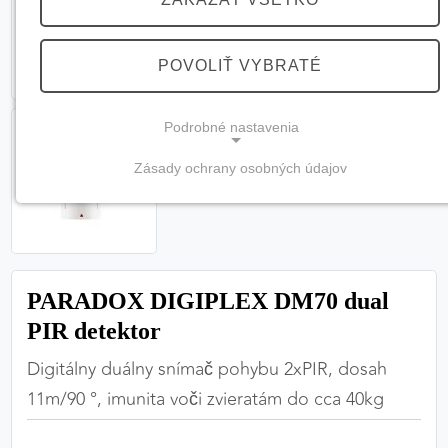
POVOLIŤ VYBRATÉ
Podrobné nastavenia
Zásady ochrany osobných údajov
NEVYHNUTNÉ COOKIES
(vždy aktívne, nemožno vypnúť)
Tieto cookies sú potrebné na správne fungovanie
webovej stránky a bez nich by nebolo možné
PARADOX DIGIPLEX DM70 dual
zabezpečiť jej plnú funkčnosť.
PIR detektor
Nevyhnutné cookies
Digitálny duálny snímač pohybu 2xPIR, dosah
11m/90 °, imunita voči zvieratám do cca 40kg
PREFERENČNÉ COOKIES