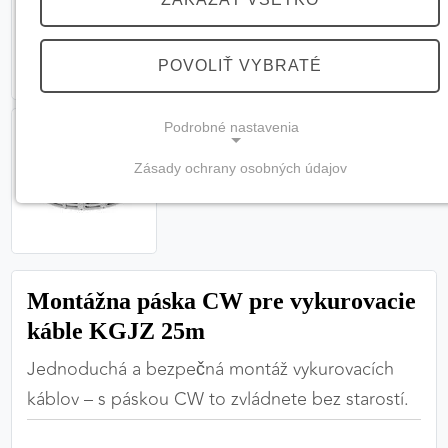
POVOLIŤ VYBRATÉ
Podrobné nastavenia
Zásady ochrany osobných údajov
NEVYHNUTNÉ COOKIES
(vždy aktívne, nemožno vypnúť)
Tieto cookies sú potrebné na správne fungovanie
webovej stránky a bez nich by nebolo možné
Montážna páska CW pre vykurovacie
zabezpečiť jej plnú funkčnosť.
káble KGJZ 25m
Nevyhnutné cookies
Jednoduchá a bezpečná montáž vykurovacích
káblov – s páskou CW to zvládnete bez starostí.
PREFERENČNÉ COOKIES