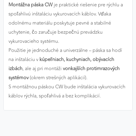
Montážna páska CW
je praktické riešenie pre rýchlu a
výkon a funkčnosť našich stránok.
spoľahlivú inštaláciu vykurovacích káblov. Vďaka
Google Analytics
odolnému materiálu poskytuje pevné a stabilné
uchytenie, čo zaručuje bezpečnú prevádzku
Poskytovateľ:
Google
vykurovacieho systému.
Použitie je jednoduché a univerzálne – páska sa hodí
MARKETINGOVÉ COOKIES
na inštaláciu v
kúpeľniach, kuchyniach, obývacích
Marketingové cookies sa používajú na sledovanie
izbách
, ale aj pri montáži
vonkajších protimrazových
správania používateľov naprieč webovými
systémov
(okrem strešných aplikácií).
stránkami. Umožňujú nám a našim partnerom
S montážnou páskou CW bude inštalácia vykurovacích
zobrazovať cielenú a relevantnú reklamu, a to na
našom webe aj v reklamných sieťach tretích strán.
káblov rýchla, spoľahlivá a bez komplikácií.
Google Ads
Poskytovateľ:
Google