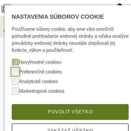
0
NASTAVENIA SÚBOROV COOKIE
Elektrické kúrenie
Používame súbory cookie, aby sme vám umožnili
Montážna páska CW pre vykurovacie káble KGJZ 25m
pohodlné prehliadanie webovej stránky a vďaka analýze
prevádzky webovej stránky neustále zlepšovali jej
funkcie, výkon a použiteľnosť.
Nevyhnutné cookies
Preferenčné cookies
Analytické cookies
Marketingové cookies
POVOLIŤ VŠETKO
ZAKÁZAŤ VŠETKO