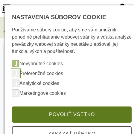
0
NASTAVENIA SÚBOROV COOKIE
Elektrické kúrenie
Používame súbory cookie, aby sme vám umožnili
HIKVISION DS-1273ZJ-140 Držiak na stenu pre Dome kameru
pohodlné prehliadanie webovej stránky a vďaka analýze
prevádzky webovej stránky neustále zlepšovali jej
funkcie, výkon a použiteľnosť.
Nevyhnutné cookies
Preferenčné cookies
Analytické cookies
Marketingové cookies
POVOLIŤ VŠETKO
ZAKÁZAŤ VŠETKO