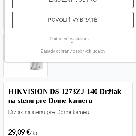
POVOLIŤ VYBRATÉ
Podrobné nastavenia
Zásady ochrany osobných údajov
NEVYHNUTNÉ COOKIES
(vždy aktívne, nemožno vypnúť)
Tieto cookies sú potrebné na správne fungovanie
webovej stránky a bez nich by nebolo možné
HIKVISION DS-1273ZJ-140 Držiak
zabezpečiť jej plnú funkčnosť.
na stenu pre Dome kameru
Nevyhnutné cookies
Držiak na stenu pre Dome kameru
29,09 €
PREFERENČNÉ COOKIES
/ ks