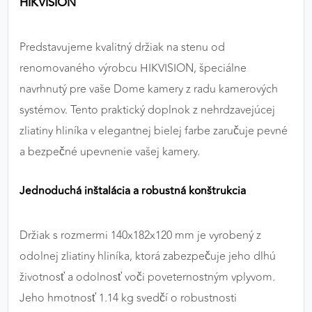
HIKVISION
výkon a funkčnosť našich stránok.
Predstavujeme kvalitný držiak na stenu od
Google Analytics
renomovaného výrobcu HIKVISION, špeciálne
Poskytovateľ:
Google
navrhnutý pre vaše Dome kamery z radu kamerových
systémov. Tento praktický doplnok z nehrdzavejúcej
zliatiny hliníka v elegantnej bielej farbe zaručuje pevné
MARKETINGOVÉ COOKIES
a bezpečné upevnenie vašej kamery.
Marketingové cookies sa používajú na sledovanie
správania používateľov naprieč webovými
stránkami. Umožňujú nám a našim partnerom
Jednoduchá inštalácia a robustná konštrukcia
zobrazovať cielenú a relevantnú reklamu, a to na
našom webe aj v reklamných sieťach tretích strán.
Držiak s rozmermi 140x182x120 mm je vyrobený z
Google Ads
odolnej zliatiny hliníka, ktorá zabezpečuje jeho dlhú
životnosť a odolnosť voči poveternostným vplyvom.
Poskytovateľ:
Google
Jeho hmotnosť 1.14 kg svedčí o robustnosti