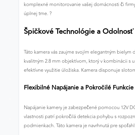
komplexné monitorovanie vašej domácnosti či firmy. V
Preferenčné cookies
úplnej tme. ?
Špičkové Technológie a Odolnosť
ANALYTICKÉ COOKIES
Analytické cookies nám umožňujú meranie výkonu
nášho webu. Ich pomocou určujeme počet návštev a
Táto kamera vás zaujme svojím elegantným bielym diza
zdroje návštev našich webových stránok. Dáta získané
kvalitným 2.8 mm objektívom, ktorý v kombinácii s 
pomocou týchto cookies spracovávame anonymne a
efektívne využitie úložiska. Kamera disponuje slot
súhrnne, bez použitia identifikátorov, ktoré ukazujú na
konkrétnych používateľov nášho webu. Vďaka týmto
Flexibilné Napájanie a Pokročilé Funkcie
cookies môžeme optimalizovať výkon a funkčnosť
našich stránok.
Napájanie kamery je zabezpečené pomocou 12V DC al
Google Analytics
vlastnosti patrí pokročilá detekcia pohybu s rozpoz
Poskytovateľ:
Google
podmienkach. Táto kamera je navrhnutá pre spoľahliv