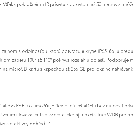
ďaka pokročilému IR prísvitu s dosvitom až 50 metrov si môžete 
jnom a odolnosťou, ktorú potvrdzuje krytie IP65, čo ju predurču
uhlom záberu 100° až 110° pokrýva rozsiahlu oblasť. Podporuje
om na microSD kartu s kapacitou až 256 GB pre lokálne nahrávan
ebo PoE, čo umožňuje flexibilnú inštaláciu bez nutnosti priv
návaním človeka, auta a zvieraťa, ako aj funkcia True WDR pre o
ý a efektívny dohľad. ?️