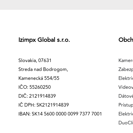
Izimpx Global s.r.o.
Obc
Slovakia, 07631
Kamer
Streda nad Bodrogom,
Zabez
Kamenecká 554/55
Elektri
IČO: 55260250
Videov
DIČ: 2121914839
Dátov
IČ DPH: SK2121914839
Prístu
IBAN: SK14 5600 0000 0099 7377 7001
Elektr
DuoCl