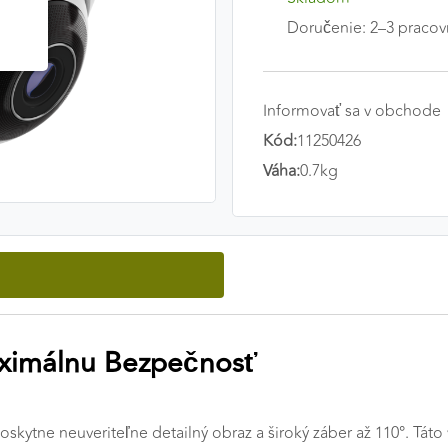
Doručenie: 2–3 pracov
Informovať sa v obchode
Kód:
11250426
Váha:
0.7kg
aximálnu Bezpečnosť
skytne neuveriteľne detailný obraz a široký záber až 110°. Tát