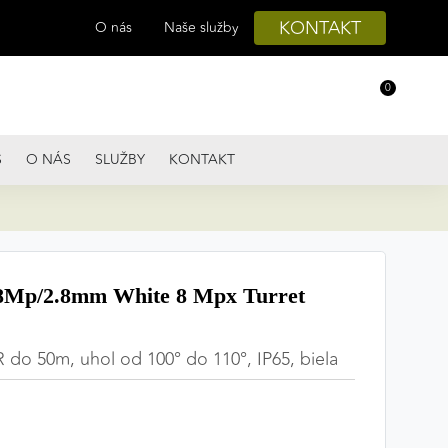
KONTAKT
O nás
Naše služby
0
S
O NÁS
SLUŽBY
KONTAKT
Mp/2.8mm White 8 Mpx Turret
R do 50m, uhol od 100° do 110°, IP65, biela