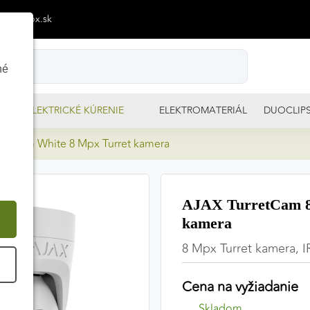
p@izimpx.sk
né
ELEKTRICKÉ KÚRENIE
ELEKTROMATERIÁL
DUOCLIP
2.8mm White 8 Mpx Turret kamera
AJAX TurretCam 8
kamera
8 Mpx Turret kamera, I
É
Cena na vyžiadanie
Skladom