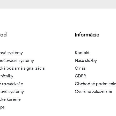
hod
Informácie
ové systémy
Kontakt
pečovacie systémy
Naše služby
cká požiarná signalizácia
O nás
rátniky
GDPR
é rozvádzače
Obchodné podmienk
pové systémy
Overené zákazníkmi
ické kúrenie
ips