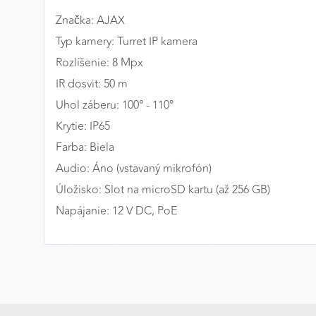
Značka: AJAX
MARKETINGOVÉ COOKIES
Typ kamery: Turret IP kamera
Marketingové cookies sa používajú na sledovanie
správania používateľov naprieč webovými stránkami.
Rozlíšenie: 8 Mpx
Umožňujú nám a našim partnerom zobrazovať cielenú 
IR dosvit: 50 m
relevantnú reklamu, a to na našom webe aj v
Uhol záberu: 100° - 110°
reklamných sieťach tretích strán.
Krytie: IP65
Google Ads
Farba: Biela
Audio: Áno (vstavaný mikrofón)
Poskytovateľ:
Google
Úložisko: Slot na microSD kartu (až 256 GB)
Napájanie: 12 V DC, PoE