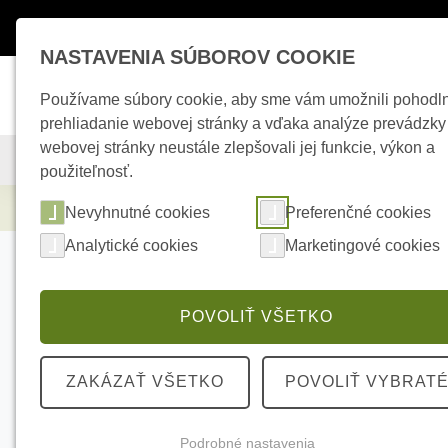
Máte otázky ?
+421 950 242 694
esho
NASTAVENIA SÚBOROV COOKIE
Používame súbory cookie, aby sme vám umožnili pohodl
prehliadanie webovej stránky a vďaka analýze prevádzky
webovej stránky neustále zlepšovali jej funkcie, výkon a
KAMEROVÉ SYSTÉMY
ZABEZPEČOVACIE SYSTÉMY
použiteľnosť.
Elektrické kúrenie
AJAX TurretCam 8Mp/
Nevyhnutné cookies
Preferenčné cookies
Analytické cookies
Marketingové cookies
POVOLIŤ VŠETKO
ZAKÁZAŤ VŠETKO
POVOLIŤ VYBRAT
Podrobné nastavenia