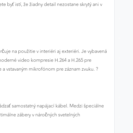
byť istí, že žiadny detail nezostane skrytý ani v
je na použitie v interiéri aj exteriéri. Je vybavená
 moderné video kompresie H.264 a H.265 pre
ie a vstavaným mikrofónom pre záznam zvuku. ?️
ádzať samostatný napájací kábel. Medzi špeciálne
ptimálne zábery v náročných svetelných