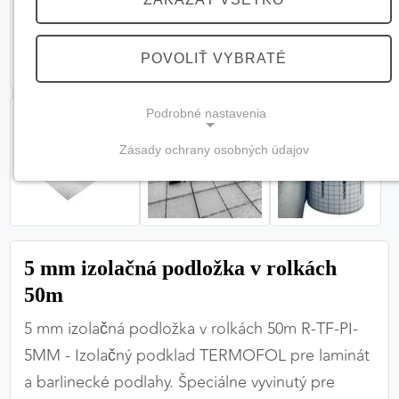
POVOLIŤ VYBRATÉ
Podrobné nastavenia
Zásady ochrany osobných údajov
NEVYHNUTNÉ COOKIES
(vždy aktívne, nemožno vypnúť)
Tieto cookies sú potrebné na správne fungovanie
webovej stránky a bez nich by nebolo možné
5 mm izolačná podložka v rolkách
zabezpečiť jej plnú funkčnosť.
50m
Nevyhnutné cookies
5 mm izolačná podložka v rolkách 50m R-TF-PI-
5MM - Izolačný podklad TERMOFOL pre laminát
a barlinecké podlahy. Špeciálne vyvinutý pre
PREFERENČNÉ COOKIES