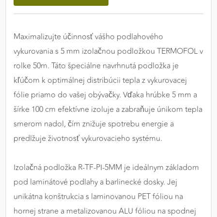
výkon a funkčnosť našich stránok.
Google Analytics
Maximalizujte účinnosť vášho podlahového
vykurovania s 5 mm izolačnou podložkou TERMOFOL v
Poskytovateľ:
Google
rolke 50m. Táto špeciálne navrhnutá podložka je
kľúčom k optimálnej distribúcii tepla z vykurovacej
MARKETINGOVÉ COOKIES
fólie priamo do vašej obývačky. Vďaka hrúbke 5 mm a
Marketingové cookies sa používajú na sledovanie
šírke 100 cm efektívne izoluje a zabraňuje únikom tepla
správania používateľov naprieč webovými
smerom nadol, čím znižuje spotrebu energie a
stránkami. Umožňujú nám a našim partnerom
predlžuje životnosť vykurovacieho systému.
zobrazovať cielenú a relevantnú reklamu, a to na
našom webe aj v reklamných sieťach tretích strán.
Izolačná podložka R-TF-PI-5MM je ideálnym základom
Google Ads
pod laminátové podlahy a barlinecké dosky. Jej
Poskytovateľ:
Google
unikátna konštrukcia s laminovanou PET fóliou na
hornej strane a metalizovanou ALU fóliou na spodnej