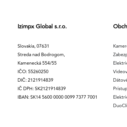
Izimpx Global s.r.o.
Obc
Slovakia, 07631
Kamer
Streda nad Bodrogom,
Zabez
Kamenecká 554/55
Elektri
IČO: 55260250
Videov
DIČ: 2121914839
Dátov
IČ DPH: SK2121914839
Prístu
IBAN: SK14 5600 0000 0099 7377 7001
Elektr
DuoCl