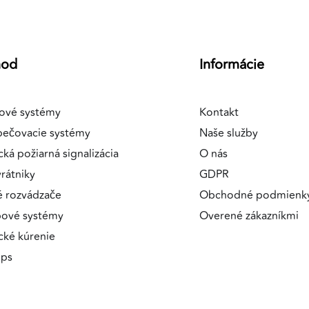
hod
Informácie
ové systémy
Kontakt
pečovacie systémy
Naše služby
cká požiarná signalizácia
O nás
rátniky
GDPR
é rozvádzače
Obchodné podmienk
pové systémy
Overené zákazníkmi
ické kúrenie
ips