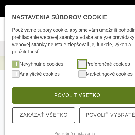
Máte otázky ?
+421 950 242 694
esho
NASTAVENIA SÚBOROV COOKIE
Používame súbory cookie, aby sme vám umožnili pohodl
prehliadanie webovej stránky a vďaka analýze prevádzky
webovej stránky neustále zlepšovali jej funkcie, výkon a
KAMEROVÉ SYSTÉMY
ZABEZPEČOVACIE SYSTÉMY
použiteľnosť.
Kamerové systémy
HIKVISION DS-2CD2T4
Nevyhnutné cookies
Preferenčné cookies
Analytické cookies
Marketingové cookies
POVOLIŤ VŠETKO
ZAKÁZAŤ VŠETKO
POVOLIŤ VYBRAT
Podrobné nastavenia