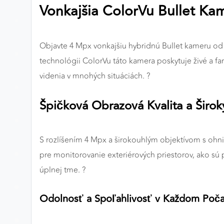
Vonkajšia ColorVu Bullet Ka
Preferenčné cookies
Objavte 4 Mpx vonkajšiu hybridnú Bullet kameru od 
ANALYTICKÉ COOKIES
technológii ColorVu táto kamera poskytuje živé a fa
Analytické cookies nám umožňujú meranie výkonu
videnia v mnohých situáciách. ?
nášho webu. Ich pomocou určujeme počet návštev a
zdroje návštev našich webových stránok. Dáta získané
Špičková Obrazová Kvalita a Širo
pomocou týchto cookies spracovávame anonymne a
súhrnne, bez použitia identifikátorov, ktoré ukazujú na
konkrétnych používateľov nášho webu. Vďaka týmto
S rozlíšením 4 Mpx a širokouhlým objektívom s ohni
cookies môžeme optimalizovať výkon a funkčnosť
pre monitorovanie exteriérových priestorov, ako sú p
našich stránok.
úplnej tme. ?
Google Analytics
Odolnosť a Spoľahlivosť v Každom Poča
Poskytovateľ:
Google