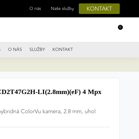
KONTAKT
O nás
Naše služby
0
S
O NÁS
SLUŽBY
KONTAKT
D2T47G2H-LI(2.8mm)(eF) 4 Mpx
hybridná ColorVu kamera, 2.8 mm, uhol