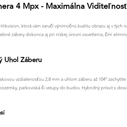
mera 4 Mpx - Maximálna Viditeľnos
Hikvision, ktorá vám zaručí výnimočnú kvalitu obrazu aj v tých
rebné zábery dokonca aj pri nízkej úrovni osvetlenia, čím elim
ký Uhol Záberu
skovou vzdialenosťou 2,8 mm a uhlom záberu až 104° zachytíte k
ozemky, parkoviská či vstupy do budov. Hybridný prísvit s dosvi
sí