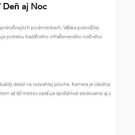
ť Deň aj Noc
 najnáročnejších podmienkach. Vďaka pokročilej
inuje potrebu tradičného infračerveného nočného
aždý detail na rozsiahlej ploche. Kamera je ideálna
tom až 60 metrov zaisťuje spoľahlivé sledovanie aj v