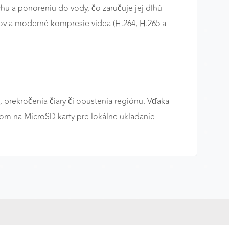
chu a ponoreniu do vody, čo zaručuje jej dlhú
ov a moderné kompresie videa (H.264, H.265 a
, prekročenia čiary či opustenia regiónu. Vďaka
otom na MicroSD karty pre lokálne ukladanie