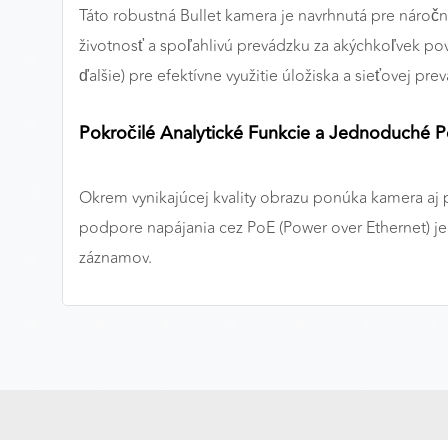
Táto robustná Bullet kamera je navrhnutá pre náročné
MARKETINGOVÉ COOKIES
životnosť a spoľahlivú prevádzku za akýchkoľvek p
Marketingové cookies sa používajú na sledovanie
ďalšie) pre efektívne využitie úložiska a sieťovej pre
správania používateľov naprieč webovými stránkami.
Umožňujú nám a našim partnerom zobrazovať cielenú 
Pokročilé Analytické Funkcie a Jednoduché P
relevantnú reklamu, a to na našom webe aj v
reklamných sieťach tretích strán.
Okrem vynikajúcej kvality obrazu ponúka kamera aj p
Google Ads
podpore napájania cez PoE (Power over Ethernet) je 
Poskytovateľ:
Google
záznamov.