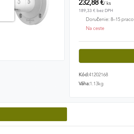
232,88 €
/ ks
189,33 € bez DPH
Doručenie: 8–15 praco
Na ceste
Kód:
41202168
Váha:
1.13kg