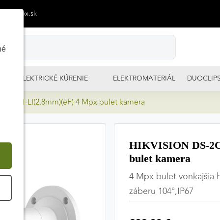
p@izimpx.sk
né
ELEKTRICKÉ KÚRENIE
ELEKTROMATERIÁL
DUOCLIP
7G2H-LI(2.8mm)(eF) 4 Mpx bulet kamera
HIKVISION DS-2C
bulet kamera
4 Mpx bulet vonkajšia 
É
záberu 104°,IP67