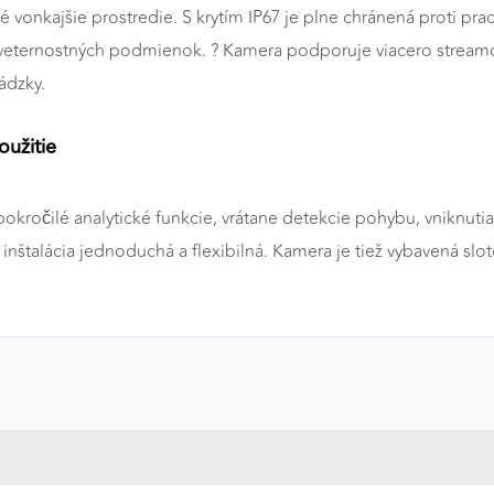
 vonkajšie prostredie. S krytím IP67 je plne chránená proti pra
oveternostných podmienok. ?️ Kamera podporuje viacero stream
vádzky.
a
oužitie
okročilé analytické funkcie, vrátane detekcie pohybu, vniknutia
inštalácia jednoduchá a flexibilná. Kamera je tiež vybavená sl