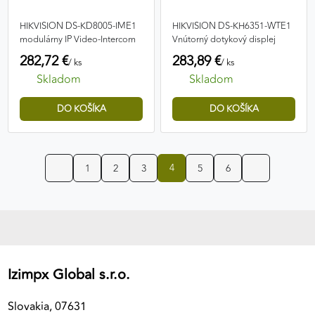
HIKVISION DS-KD8005-IME1
HIKVISION DS-KH6351-WTE1
modulárny IP Video-Intercom
Vnútorný dotykový displej
282,72 €
283,89 €
/ ks
/ ks
Skladom
Skladom
4
1
2
3
5
6
Izimpx Global s.r.o.
Slovakia, 07631