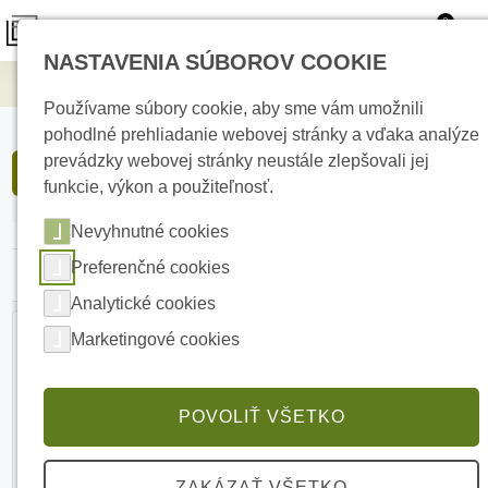
0
NASTAVENIA SÚBOROV COOKIE
Kamerové systémy
Videovrátniky
Používame súbory cookie, aby sme vám umožnili
pohodlné prehliadanie webovej stránky a vďaka analýze
prevádzky webovej stránky neustále zlepšovali jej
FILTROVAŤ PRODUKTY
funkcie, výkon a použiteľnosť.
Nevyhnutné cookies
Preferenčné cookies
Najlacnejšie
Najdrahšie
Abecedne
Analytické cookies
Marketingové cookies
POVOLIŤ VŠETKO
ZAKÁZAŤ VŠETKO