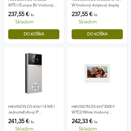
WTE1/Europe BV Vnútorný
W Vnútorný dotykový displej
dotykový displej
237,55 €
237,55 €
/ ks
/ ks
Skladom
Skladom
HIKVISION DS-KV6114-ME1
HIKVISION DS-KH7300EY-
Jednotlačidlový IP
WTE2/White Vnútorný
videovrátnik
dotykový displej
241,35 €
242,33 €
/ ks
/ ks
Skladom
Skladom