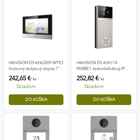
HIKVISION DS-KH6320Y-WTE2
HIKVISION DS-KV6114-
Vnútorný dotykový displej 7"
MWBE1 Jednotlačidlový IP
videovrátnik
242,65 €
252,82 €
/ ks
/ ks
Skladom
Skladom