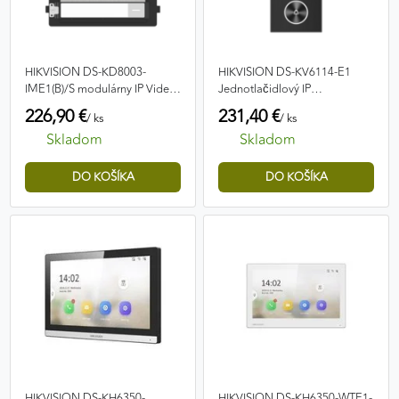
HIKVISION DS-KD8003-
HIKVISION DS-KV6114-E1
IME1(B)/S modulárny IP Video-
Jednotlačidlový IP
Intercom
videovrátnik
226,90 €
231,40 €
/ ks
/ ks
Skladom
Skladom
HIKVISION DS-KH6350-
HIKVISION DS-KH6350-WTE1-