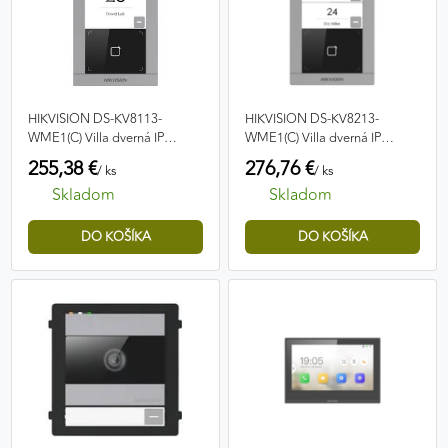
HIKVISION DS-KV8113-
HIKVISION DS-KV8213-
WME1(C) Villa dverná IP
WME1(C) Villa dverná IP
jednotka
jednotka
255,38 €
276,76 €
/ ks
/ ks
Skladom
Skladom