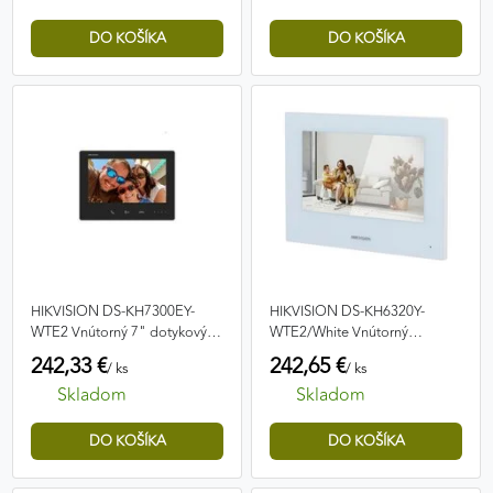
HIKVISION DS-KH7300EY-
HIKVISION DS-KH6320Y-
WTE2 Vnútorný 7" dotykový
WTE2/White Vnútorný
displej
dotykový displej 7"
242,33 €
242,65 €
/ ks
/ ks
Skladom
Skladom