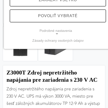
POVOLIŤ VYBRATÉ
Podrobné nastavenia
Zásady ochrany osobných údajov
NEVYHNUTNÉ COOKIES
(vždy aktívne, nemožno vypnúť)
Tieto cookies sú potrebné na správne fungovanie
webovej stránky a bez nich by nebolo možné
Z3000T Zdroj nepretržitého
zabezpečiť jej plnú funkčnosť.
napájania pre zariadenia s 230 V AC
Nevyhnutné cookies
Zdroj nepretržitého napájania pre zariadenia s
230 V AC. UPS má výkon 3000 VA, miesto pre
šesť záložných akumulátorov TP 12-9 Ah a výstup
PREFERENČNÉ COOKIES