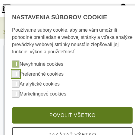
0
NASTAVENIA SÚBOROV COOKIE
Elektrické kúrenie
Používame súbory cookie, aby sme vám umožnili
Z3000T Zdroj nepretržitého napájania pre zariadenia s 230 V AC
pohodlné prehliadanie webovej stránky a vďaka analýze
prevádzky webovej stránky neustále zlepšovali jej
funkcie, výkon a použiteľnosť.
Nevyhnutné cookies
Preferenčné cookies
Analytické cookies
Marketingové cookies
POVOLIŤ VŠETKO
ZAKÁZAŤ VŠETKO