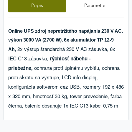
Popis
Parametre
výkon a funkčnosť našich stránok.
Google Analytics
Online UPS zdroj nepretržitého napájania 230 V AC,
Poskytovateľ:
Google
výkon 3000 VA (2700 W), 6x akumulátor TP 12-9
2x výstup štandardná 230 V AC zásuvka, 6x
Ah,
MARKETINGOVÉ COOKIES
IEC C13 zásuvka,
rýchlosť nábehu -
Marketingové cookies sa používajú na sledovanie
ochrana proti úplnému vybitiu, ochrana
priebežne,
správania používateľov naprieč webovými
proti skratu na výstupe, LCD info displej,
stránkami. Umožňujú nám a našim partnerom
zobrazovať cielenú a relevantnú reklamu, a to na
konfigurácia softvérom cez USB, rozmery 192 x 486
našom webe aj v reklamných sieťach tretích strán.
x 320 mm, hmotnosť 30 kg, tower prevedenie, farba
čierna, balenie obsahuje 1x IEC C13 kábel 0,75 m
Google Ads
Poskytovateľ:
Google