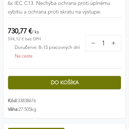
6x IEC C13. Nechýba ochrana proti úplnému
Preferenčné cookies umožňujú zapamätanie si
vybitiu a ochrana proti skratu na výstupe.
vašich individuálnych nastavení a preferencií,
napríklad zvolený jazyk, región alebo prihlasovacie
údaje. Vďaka nim vám dokážeme poskytnúť
730,77 €
/ ks
personalizovanejšie a pohodlnejšie používanie
594,12 € bez DPH
webovej stránky.
−
+
Doručenie: 8–15 pracovných dní
Preferenčné cookies
Na ceste
ANALYTICKÉ COOKIES
Analytické cookies nám umožňujú meranie výkonu
nášho webu. Ich pomocou určujeme počet návštev
a zdroje návštev našich webových stránok. Dáta
Kód:
33838676
získané pomocou týchto cookies spracovávame
Váha:
27.505kg
anonymne a súhrnne, bez použitia identifikátorov,
ktoré ukazujú na konkrétnych používateľov nášho
webu. Vďaka týmto cookies môžeme optimalizovať