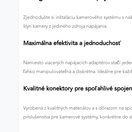
Preferenčné cookies
Zjednodušte si inštaláciu kamerového systému s na
štyri kamery z jediného zdroja napájania.
ANALYTICKÉ COOKIES
Maximálna efektivita a jednoduchosť
Analytické cookies nám umožňujú meranie výkonu
nášho webu. Ich pomocou určujeme počet návštev a
zdroje návštev našich webových stránok. Dáta získané
Namiesto viacerých napájacích adaptérov stačí jede
pomocou týchto cookies spracovávame anonymne a
súhrnne, bez použitia identifikátorov, ktoré ukazujú na
ľahko manipulovateľná a diskrétna. Ideálne pre každ
konkrétnych používateľov nášho webu. Vďaka týmto
cookies môžeme optimalizovať výkon a funkčnosť
Kvalitné konektory pre spoľahlivé spojen
našich stránok.
Google Analytics
Vyrobená z kvalitných materiálov a s dôrazom na sp
príslušenstva pre kamerové systémy, konkrétne do 
Poskytovateľ:
Google