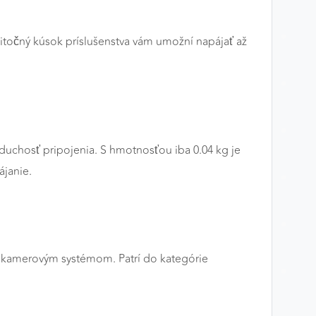
točný kúsok príslušenstva vám umožní napájať až
duchosť pripojenia. S hmotnosťou iba 0.04 kg je
ájanie.
im kamerovým systémom. Patrí do kategórie