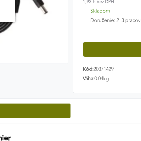
1,93 € bez DPH
Skladom
Doručenie: 2–3 pracov
Kód:
20371429
Váha:
0.04kg
mier