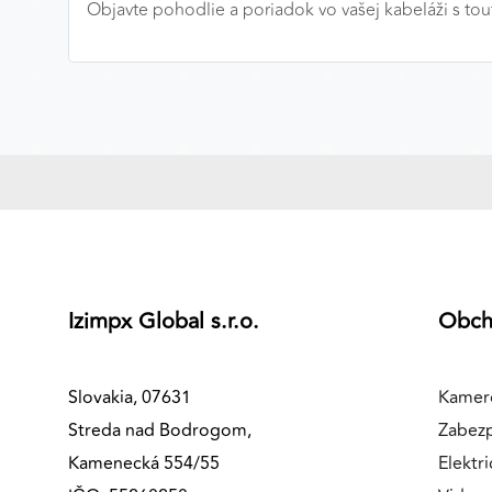
Objavte pohodlie a poriadok vo vašej kabeláži s to
MARKETINGOVÉ COOKIES
Marketingové cookies sa používajú na sledovanie
správania používateľov naprieč webovými stránkami.
Umožňujú nám a našim partnerom zobrazovať cielenú 
relevantnú reklamu, a to na našom webe aj v
reklamných sieťach tretích strán.
Google Ads
Poskytovateľ:
Google
Izimpx Global s.r.o.
Obc
Slovakia, 07631
Kamer
Streda nad Bodrogom,
Zabez
Kamenecká 554/55
Elektri