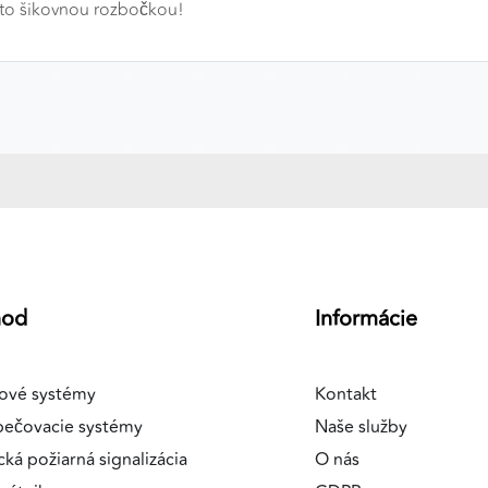
uto šikovnou rozbočkou!
a
hod
Informácie
ové systémy
Kontakt
pečovacie systémy
Naše služby
cká požiarná signalizácia
O nás