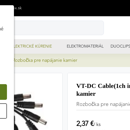
p@izimpx.sk
né
ELEKTRICKÉ KÚRENIE
ELEKTROMATERIÁL
DUOCLIP
h out) Rozbočka pre napájanie kamier
VT-DC Cable(1ch in
kamier
Rozbočka pre napájanie
É
2,37 €
/ ks