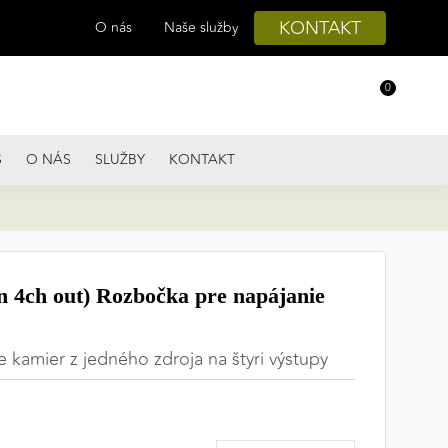
KONTAKT
O nás
Naše služby
0
S
O NÁS
SLUŽBY
KONTAKT
 4ch out) Rozbočka pre napájanie
 kamier z jedného zdroja na štyri výstupy