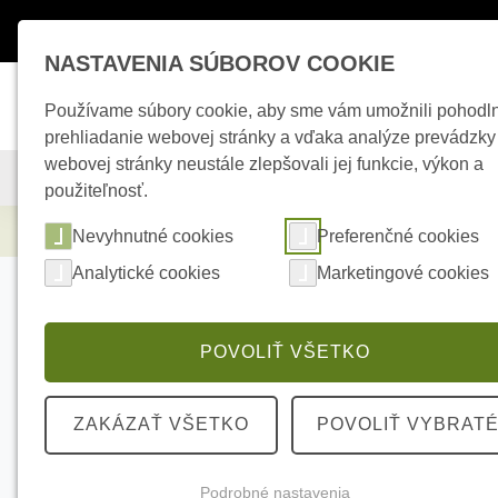
Máte otázky ?
+421 950 242 694
esho
NASTAVENIA SÚBOROV COOKIE
Používame súbory cookie, aby sme vám umožnili pohodl
prehliadanie webovej stránky a vďaka analýze prevádzky
webovej stránky neustále zlepšovali jej funkcie, výkon a
KAMEROVÉ SYSTÉMY
ZABEZPEČOVACIE SYSTÉMY
použiteľnosť.
Elektrické kúrenie
VT-DC Cable(1ch in 4c
Nevyhnutné cookies
Preferenčné cookies
Analytické cookies
Marketingové cookies
POVOLIŤ VŠETKO
ZAKÁZAŤ VŠETKO
POVOLIŤ VYBRAT
Podrobné nastavenia