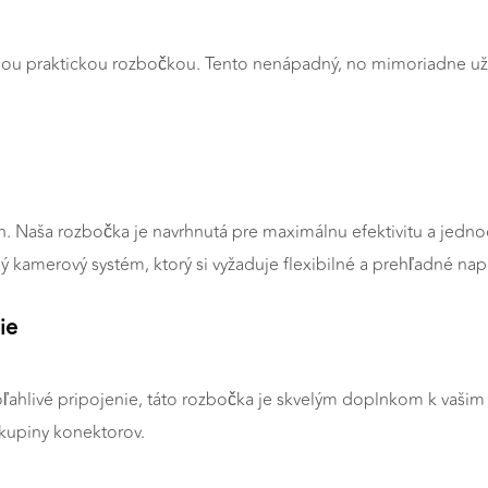
šou praktickou rozbočkou. Tento nenápadný, no mimoriadne uži
n. Naša rozbočka je navrhnutá pre maximálnu efektivitu a jedno
ý kamerový systém, ktorý si vyžaduje flexibilné a prehľadné nap
ie
oľahlivé pripojenie, táto rozbočka je skvelým doplnkom k vaš
skupiny konektorov.