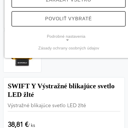
POVOLIŤ VYBRATÉ
Podrobné nastavenia
Zásady ochrany osobných údajov
NEVYHNUTNÉ COOKIES
(vždy aktívne, nemožno vypnúť)
Tieto cookies sú potrebné na správne fungovanie
webovej stránky a bez nich by nebolo možné
SWIFT Y Výstražné blikajúce svetlo
zabezpečiť jej plnú funkčnosť.
LED žlté
Nevyhnutné cookies
Výstražné blikajúce svetlo LED žlté
38,81 €
PREFERENČNÉ COOKIES
/ ks