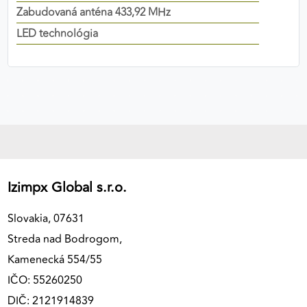
Zabudovaná anténa 433,92 MHz
výkon a funkčnosť našich stránok.
LED technológia
Google Analytics
Poskytovateľ:
Google
MARKETINGOVÉ COOKIES
Marketingové cookies sa používajú na sledovanie
správania používateľov naprieč webovými
stránkami. Umožňujú nám a našim partnerom
Izimpx Global s.r.o.
zobrazovať cielenú a relevantnú reklamu, a to na
našom webe aj v reklamných sieťach tretích strán.
Slovakia, 07631
Streda nad Bodrogom,
Google Ads
Kamenecká 554/55
Poskytovateľ:
Google
IČO: 55260250
DIČ: 2121914839