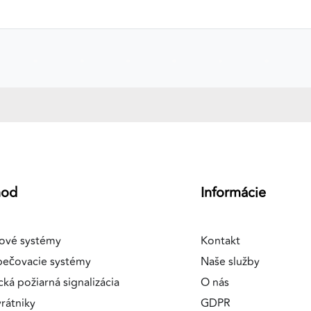
hod
Informácie
ové systémy
Kontakt
pečovacie systémy
Naše služby
cká požiarná signalizácia
O nás
rátniky
GDPR