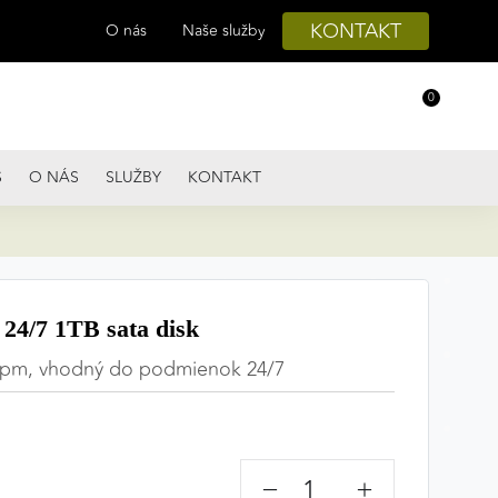
KONTAKT
O nás
Naše služby
0
S
O NÁS
SLUŽBY
KONTAKT
24/7 1TB sata disk
 rpm, vhodný do podmienok 24/7
−
+