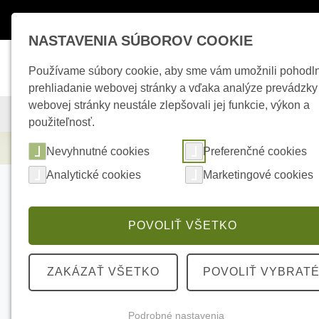
Máte otázky ?
+421 950 242 694
esho
NASTAVENIA SÚBOROV COOKIE
Používame súbory cookie, aby sme vám umožnili pohodl
prehliadanie webovej stránky a vďaka analýze prevádzky
webovej stránky neustále zlepšovali jej funkcie, výkon a
KAMEROVÉ SYSTÉMY
ZABEZPEČOVACIE SYSTÉMY
použiteľnosť.
Elektrické kúrenie
Seagate HDD1000S 24/
Nevyhnutné cookies
Preferenčné cookies
Analytické cookies
Marketingové cookies
POVOLIŤ VŠETKO
ZAKÁZAŤ VŠETKO
POVOLIŤ VYBRAT
Podrobné nastavenia