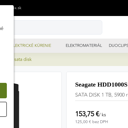
p@izimpx.sk
né
ELEKTRICKÉ KÚRENIE
ELEKTROMATERIÁL
DUOCLIP
7 1TB sata disk
Seagate HDD1000S 
SATA DISK 1 TB, 5900
É
153,75 €
/ ks
125,00 € bez DPH