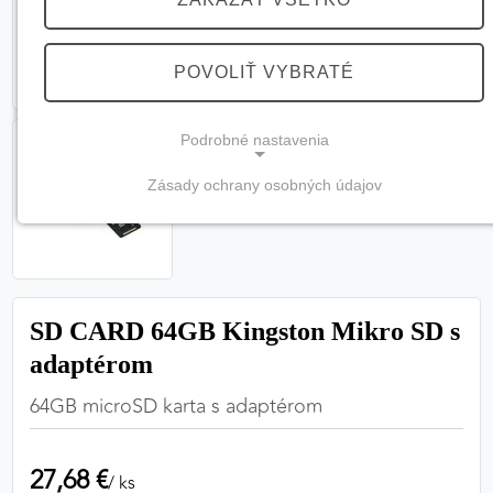
POVOLIŤ VYBRATÉ
Podrobné nastavenia
Zásady ochrany osobných údajov
NEVYHNUTNÉ COOKIES
(vždy aktívne, nemožno vypnúť)
Tieto cookies sú potrebné na správne fungovanie
webovej stránky a bez nich by nebolo možné
SD CARD 64GB Kingston Mikro SD s
zabezpečiť jej plnú funkčnosť.
adaptérom
Nevyhnutné cookies
64GB microSD karta s adaptérom
27,68 €
PREFERENČNÉ COOKIES
/ ks