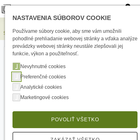
0
NASTAVENIA SÚBOROV COOKIE
Elektrické kúrenie
Používame súbory cookie, aby sme vám umožnili
SD CARD 64GB Kingston Mikro SD s adaptérom
pohodlné prehliadanie webovej stránky a vďaka analýze
prevádzky webovej stránky neustále zlepšovali jej
funkcie, výkon a použiteľnosť.
Nevyhnutné cookies
Preferenčné cookies
Analytické cookies
Marketingové cookies
POVOLIŤ VŠETKO
ZAKÁZAŤ VŠETKO