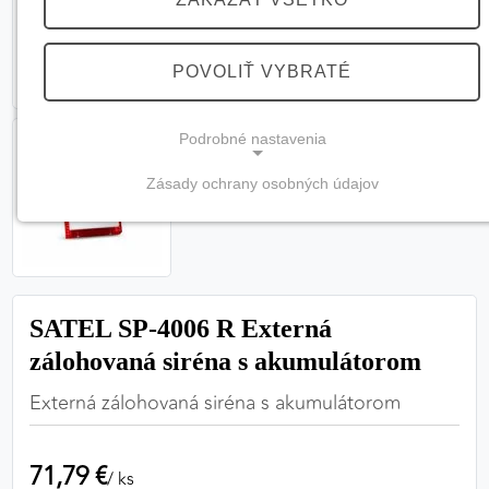
POVOLIŤ VYBRATÉ
Podrobné nastavenia
Zásady ochrany osobných údajov
NEVYHNUTNÉ COOKIES
(vždy aktívne, nemožno vypnúť)
Tieto cookies sú potrebné na správne fungovanie
webovej stránky a bez nich by nebolo možné
SATEL SP-4006 R Externá
zabezpečiť jej plnú funkčnosť.
zálohovaná siréna s akumulátorom
Nevyhnutné cookies
Externá zálohovaná siréna s akumulátorom
71,79 €
PREFERENČNÉ COOKIES
/ ks