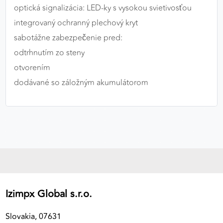
optická signalizácia: LED-ky s vysokou svietivosťou
výkon a funkčnosť našich stránok.
integrovaný ochranný plechový kryt
Google Analytics
sabotážne zabezpečenie pred:
odtrhnutím zo steny
Poskytovateľ:
Google
otvorením
dodávané so záložným akumulátorom
MARKETINGOVÉ COOKIES
Marketingové cookies sa používajú na sledovanie
správania používateľov naprieč webovými
stránkami. Umožňujú nám a našim partnerom
zobrazovať cielenú a relevantnú reklamu, a to na
našom webe aj v reklamných sieťach tretích strán.
Google Ads
Izimpx Global s.r.o.
Poskytovateľ:
Google
Slovakia, 07631