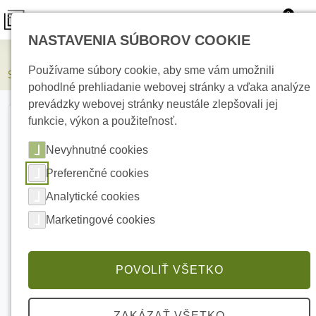
0
NASTAVENIA SÚBOROV COOKIE
Elektrické kúrenie
Používame súbory cookie, aby sme vám umožnili
SATEL SP-4006 R Externá zálohovaná siréna s akumulátorom
pohodlné prehliadanie webovej stránky a vďaka analýze
prevádzky webovej stránky neustále zlepšovali jej
funkcie, výkon a použiteľnosť.
Nevyhnutné cookies
Preferenčné cookies
Analytické cookies
Marketingové cookies
POVOLIŤ VŠETKO
ZAKÁZAŤ VŠETKO