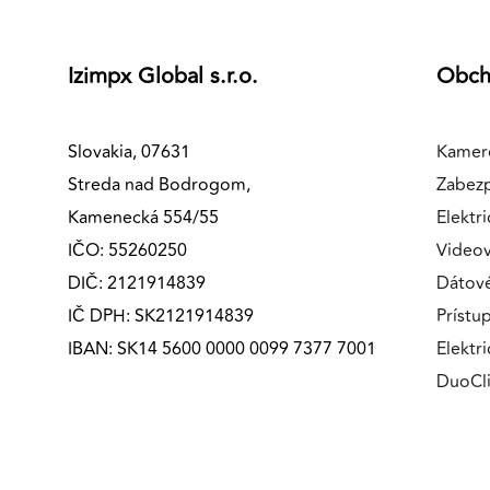
MARKETINGOVÉ COOKIES
Marketingové cookies sa používajú na sledovanie
Izimpx Global s.r.o.
Obc
správania používateľov naprieč webovými stránkami.
Umožňujú nám a našim partnerom zobrazovať cielenú 
relevantnú reklamu, a to na našom webe aj v
Slovakia, 07631
Kamer
reklamných sieťach tretích strán.
Streda nad Bodrogom,
Zabez
Kamenecká 554/55
Elektri
Google Ads
IČO: 55260250
Videov
Poskytovateľ:
Google
DIČ: 2121914839
Dátov
IČ DPH: SK2121914839
Prístu
IBAN: SK14 5600 0000 0099 7377 7001
Elektr
DuoCl