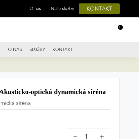
KONTAKT
O nás
Naše služby
0
S
O NÁS
SLUŽBY
KONTAKT
kusticko-optická dynamická siréna
mická siréna
−
+