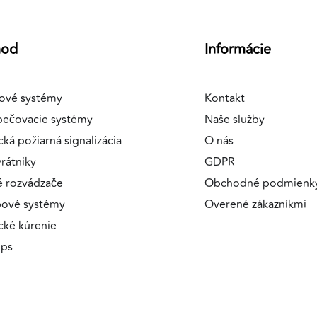
hod
Informácie
a
ové systémy
Kontakt
pečovacie systémy
Naše služby
cká požiarná signalizácia
O nás
rátniky
GDPR
é rozvádzače
Obchodné podmienk
pové systémy
Overené zákazníkmi
ické kúrenie
ips