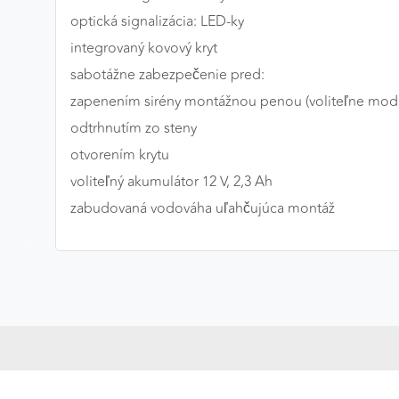
optická signalizácia: LED-ky
Preferenčné cookies
integrovaný kovový kryt
sabotážne zabezpečenie pred:
zapenením sirény montážnou penou (voliteľne mod
ANALYTICKÉ COOKIES
odtrhnutím zo steny
Analytické cookies nám umožňujú meranie výkonu
nášho webu. Ich pomocou určujeme počet návštev a
otvorením krytu
zdroje návštev našich webových stránok. Dáta získané
voliteľný akumulátor 12 V, 2,3 Ah
pomocou týchto cookies spracovávame anonymne a
zabudovaná vodováha uľahčujúca montáž
súhrnne, bez použitia identifikátorov, ktoré ukazujú na
konkrétnych používateľov nášho webu. Vďaka týmto
cookies môžeme optimalizovať výkon a funkčnosť
našich stránok.
Google Analytics
Poskytovateľ:
Google