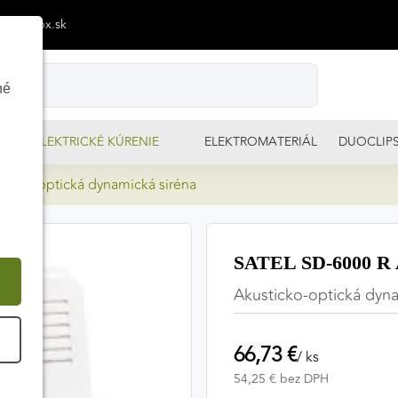
p@izimpx.sk
né
ELEKTRICKÉ KÚRENIE
ELEKTROMATERIÁL
DUOCLIP
ticko-optická dynamická siréna
SATEL SD-6000 R A
Akusticko-optická dyna
É
66,73 €
/ ks
54,25 € bez DPH