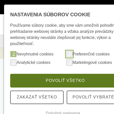
Máte otázky ?
+421 950 242 694
esho
NASTAVENIA SÚBOROV COOKIE
Používame súbory cookie, aby sme vám umožnili pohodl
prehliadanie webovej stránky a vďaka analýze prevádzky
webovej stránky neustále zlepšovali jej funkcie, výkon a
KAMEROVÉ SYSTÉMY
ZABEZPEČOVACIE SYSTÉMY
použiteľnosť.
Elektrické kúrenie
SATEL SD-6000 R Akus
Nevyhnutné cookies
Preferenčné cookies
Analytické cookies
Marketingové cookies
POVOLIŤ VŠETKO
ZAKÁZAŤ VŠETKO
POVOLIŤ VYBRAT
Podrobné nastavenia