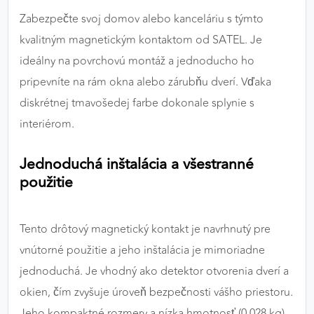
výkon a funkčnosť našich stránok.
Zabezpečte svoj domov alebo kanceláriu s týmto
kvalitným magnetickým kontaktom od SATEL. Je
Google Analytics
ideálny na povrchovú montáž a jednoducho ho
Poskytovateľ:
Google
pripevníte na rám okna alebo zárubňu dverí. Vďaka
diskrétnej tmavošedej farbe dokonale splynie s
interiérom.
MARKETINGOVÉ COOKIES
Marketingové cookies sa používajú na sledovanie
Jednoduchá inštalácia a všestranné
správania používateľov naprieč webovými
použitie
stránkami. Umožňujú nám a našim partnerom
zobrazovať cielenú a relevantnú reklamu, a to na
našom webe aj v reklamných sieťach tretích strán.
Tento drôtový magnetický kontakt je navrhnutý pre
vnútorné použitie a jeho inštalácia je mimoriadne
Google Ads
jednoduchá. Je vhodný ako detektor otvorenia dverí a
Poskytovateľ:
Google
okien, čím zvyšuje úroveň bezpečnosti vášho priestoru.
Jeho kompaktné rozmery a nízka hmotnosť (0.028 kg)