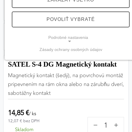
POVOLIŤ VYBRATÉ
Podrobné nastavenia
Zásady ochrany osobných údajov
NEVYHNUTNÉ COOKIES
SATEL S-4 DG Magnetický kontakt
(vždy aktívne, nemožno vypnúť)
Magnetický kontakt (šedý), na povrchovú montáž
Tieto cookies sú potrebné na správne fungovanie
webovej stránky a bez nich by nebolo možné
pripevnením na rám okna alebo na zárubňu dverí,
zabezpečiť jej plnú funkčnosť.
sabotážny kontakt
Nevyhnutné cookies
14,85 €
/ ks
12,07 € bez DPH
−
+
PREFERENČNÉ COOKIES
Skladom