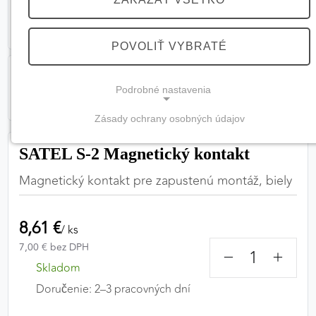
POVOLIŤ VYBRATÉ
Podrobné nastavenia
Zásady ochrany osobných údajov
NEVYHNUTNÉ COOKIES
SATEL S-2 Magnetický kontakt
(vždy aktívne, nemožno vypnúť)
Magnetický kontakt pre zapustenú montáž, biely
Tieto cookies sú potrebné na správne fungovanie
webovej stránky a bez nich by nebolo možné
zabezpečiť jej plnú funkčnosť.
8,61 €
/ ks
7,00 € bez DPH
Nevyhnutné cookies
−
+
Skladom
Doručenie: 2–3 pracovných dní
PREFERENČNÉ COOKIES