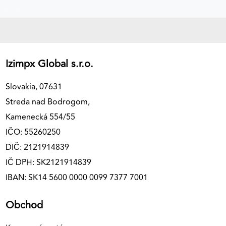
výkon a funkčnosť našich stránok.
Google Analytics
Poskytovateľ:
Google
Izimpx Global s.r.o.
Slovakia, 07631
MARKETINGOVÉ COOKIES
Streda nad Bodrogom,
Marketingové cookies sa používajú na sledovanie
Kamenecká 554/55
správania používateľov naprieč webovými
IČO: 55260250
stránkami. Umožňujú nám a našim partnerom
zobrazovať cielenú a relevantnú reklamu, a to na
DIČ: 2121914839
našom webe aj v reklamných sieťach tretích strán.
IČ DPH: SK2121914839
IBAN: SK14 5600 0000 0099 7377 7001
Google Ads
Obchod
Poskytovateľ:
Google