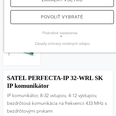
POVOLIŤ VYBRATÉ
Podrobné nastavenia
Zásady ochrany osobných údajov
NEVYHNUTNÉ COOKIES
(vždy aktívne, nemožno vypnúť)
Tieto cookies sú potrebné na správne fungovanie
webovej stránky a bez nich by nebolo možné
SATEL PERFECTA-IP 32-WRL SK
zabezpečiť jej plnú funkčnosť.
IP komunikátor
Nevyhnutné cookies
IP komunikátor, 8-32 vstupov, 4-12 výstupov,
bezdrôtová komunikácia na frekvencii 433 MHz s
bezdrôtovými prvkami
PREFERENČNÉ COOKIES