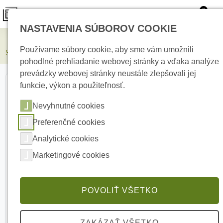
0
NASTAVENIA SÚBOROV COOKIE
Elektrické kúrenie
Používame súbory cookie, aby sme vám umožnili
SATEL PERFECTA-IP 32-WRL SK IP komunikátor
pohodlné prehliadanie webovej stránky a vďaka analýze
prevádzky webovej stránky neustále zlepšovali jej
funkcie, výkon a použiteľnosť.
Nevyhnutné cookies
Preferenčné cookies
Analytické cookies
Marketingové cookies
POVOLIŤ VŠETKO
ZAKÁZAŤ VŠETKO