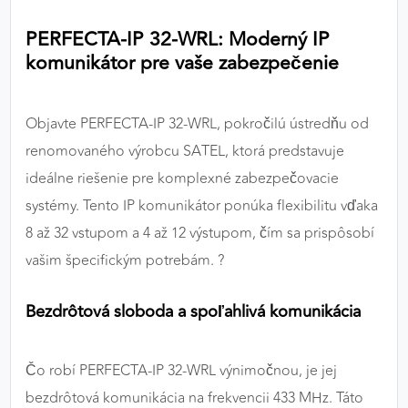
výkon a funkčnosť našich stránok.
PERFECTA-IP 32-WRL: Moderný IP
komunikátor pre vaše zabezpečenie
Google Analytics
Poskytovateľ:
Google
Objavte PERFECTA-IP 32-WRL, pokročilú ústredňu od
renomovaného výrobcu SATEL, ktorá predstavuje
MARKETINGOVÉ COOKIES
ideálne riešenie pre komplexné zabezpečovacie
Marketingové cookies sa používajú na sledovanie
systémy. Tento IP komunikátor ponúka flexibilitu vďaka
správania používateľov naprieč webovými
8 až 32 vstupom a 4 až 12 výstupom, čím sa prispôsobí
stránkami. Umožňujú nám a našim partnerom
vašim špecifickým potrebám. ?
zobrazovať cielenú a relevantnú reklamu, a to na
našom webe aj v reklamných sieťach tretích strán.
Bezdrôtová sloboda a spoľahlivá komunikácia
Google Ads
Poskytovateľ:
Google
Čo robí PERFECTA-IP 32-WRL výnimočnou, je jej
bezdrôtová komunikácia na frekvencii 433 MHz. Táto