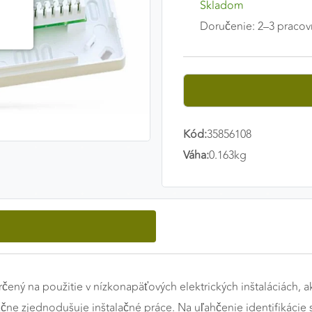
Skladom
Doručenie: 2–3 pracov
Kód:
35856108
Váha:
0.163kg
ený na použitie v nízkonapäťových elektrických inštaláciách, a
čne zjednodušuje inštalačné práce. Na uľahčenie identifikácie 