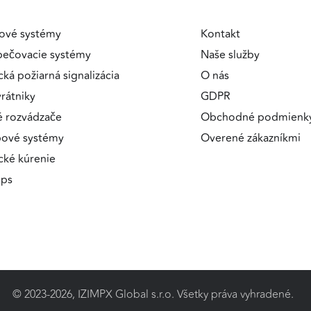
ové systémy
Kontakt
pečovacie systémy
Naše služby
cká požiarná signalizácia
O nás
a
rátniky
GDPR
é rozvádzače
Obchodné podmienk
pové systémy
Overené zákazníkmi
ické kúrenie
ips
© 2023-2026, IZIMPX Global s.r.o. Všetky práva vyhradené.