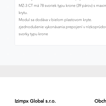
MZ-3 CT má 78 svoriek typu krone (39 párov) s ma
Preferenčné cookies
krytu.
Modul sa dodáva v bielom plastovom kryte.
zjednodušenie vykonávania prepojení v nízkoprúdový
ANALYTICKÉ COOKIES
svorky typu krone
Analytické cookies nám umožňujú meranie výkonu
nášho webu. Ich pomocou určujeme počet návštev a
zdroje návštev našich webových stránok. Dáta získané
pomocou týchto cookies spracovávame anonymne a
súhrnne, bez použitia identifikátorov, ktoré ukazujú na
konkrétnych používateľov nášho webu. Vďaka týmto
cookies môžeme optimalizovať výkon a funkčnosť
našich stránok.
Google Analytics
Poskytovateľ:
Google
Izimpx Global s.r.o.
Obc