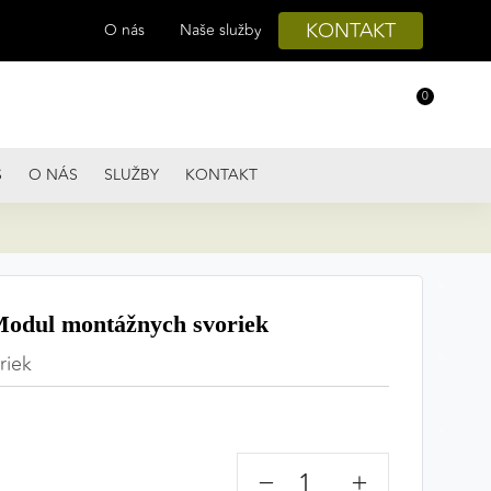
KONTAKT
O nás
Naše služby
0
S
O NÁS
SLUŽBY
KONTAKT
dul montážnych svoriek
riek
−
+