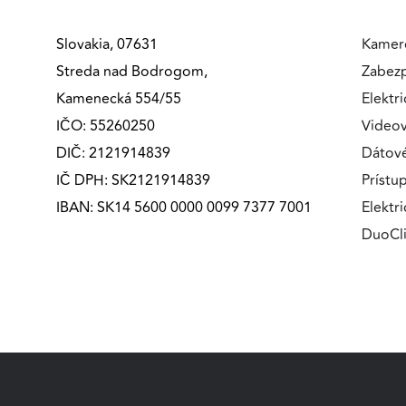
MARKETINGOVÉ COOKIES
Slovakia, 07631
Kamer
Marketingové cookies sa používajú na sledovanie
Streda nad Bodrogom,
Zabez
správania používateľov naprieč webovými stránkami.
Kamenecká 554/55
Elektri
Umožňujú nám a našim partnerom zobrazovať cielenú 
relevantnú reklamu, a to na našom webe aj v
IČO: 55260250
Videov
reklamných sieťach tretích strán.
DIČ: 2121914839
Dátov
IČ DPH: SK2121914839
Prístu
Google Ads
IBAN: SK14 5600 0000 0099 7377 7001
Elektr
Poskytovateľ:
Google
DuoCl