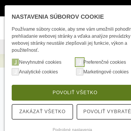
Máte otázky ?
+421 950 242 694
esho
NASTAVENIA SÚBOROV COOKIE
Používame súbory cookie, aby sme vám umožnili pohodl
prehliadanie webovej stránky a vďaka analýze prevádzky
webovej stránky neustále zlepšovali jej funkcie, výkon a
KAMEROVÉ SYSTÉMY
ZABEZPEČOVACIE SYSTÉMY
použiteľnosť.
Elektrické kúrenie
SATEL MZ-3 CT Modul
Nevyhnutné cookies
Preferenčné cookies
Analytické cookies
Marketingové cookies
POVOLIŤ VŠETKO
ZAKÁZAŤ VŠETKO
POVOLIŤ VYBRAT
Podrobné nastavenia