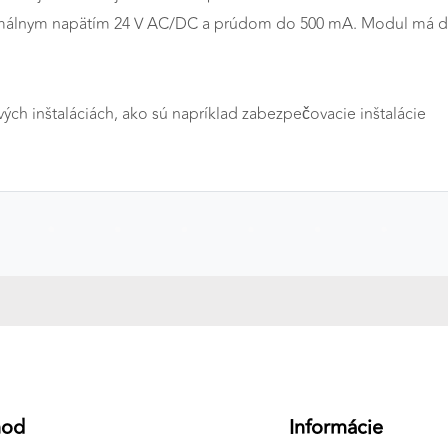
ximálnym napätím 24 V AC/DC a prúdom do 500 mA. Modul má do
ch inštaláciách, ako sú napríklad zabezpečovacie inštalácie
hod
Informácie