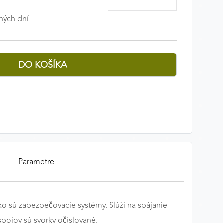
ných dní
Parametre
ko sú zabezpečovacie systémy. Slúži na spájanie
spojov sú svorky očíslované.