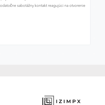
datočne sabotážny kontakt reagujúci na otvorenie