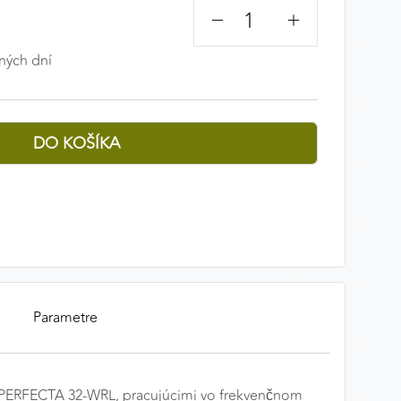
−
+
ných dní
Parametre
a PERFECTA 32-WRL, pracujúcimi vo frekvenčnom