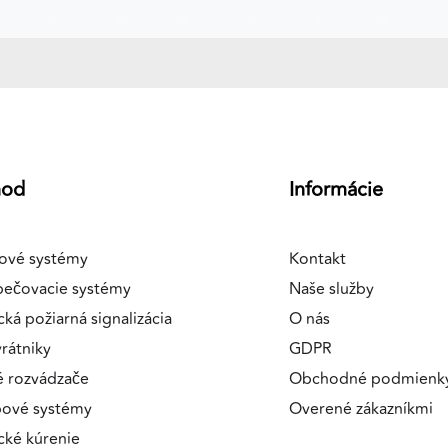
a
hod
Informácie
ové systémy
Kontakt
pečovacie systémy
Naše služby
cká požiarná signalizácia
O nás
rátniky
GDPR
é rozvádzače
Obchodné podmienk
pové systémy
Overené zákazníkmi
ické kúrenie