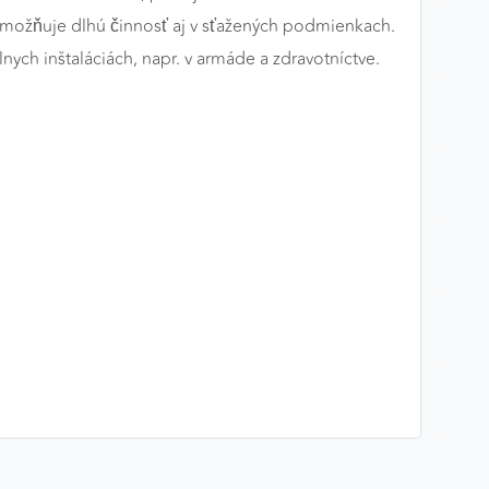
umožňuje dlhú činnosť aj v sťažených podmienkach.
ych inštaláciách, napr. v armáde a zdravotníctve.