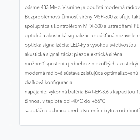
pásme 433 MHz. V siréne je použitá moderná rádiov
Preferenčné cookies
Bezproblémovú činnosť sirény MSP-300 zaisťuje takti
spolupráca s kontrolérom MTX-300 a ústredňami 
optická a akustická signalizácia spúšťaná nezávisle 
ANALYTICKÉ COOKIES
optická signalizácia: LED-ky s vysokou svietivosťou
Analytické cookies nám umožňujú meranie výkonu
nášho webu. Ich pomocou určujeme počet návštev a
akustická signalizácia: piezoelektrická siréna
zdroje návštev našich webových stránok. Dáta získané
možnosť spustenia jedného z niekoľkých akustickýc
pomocou týchto cookies spracovávame anonymne a
moderná rádiová sústava zaisťujúca optimalizovanú
súhrnne, bez použitia identifikátorov, ktoré ukazujú na
diaľková konfigurácia
konkrétnych používateľov nášho webu. Vďaka týmto
cookies môžeme optimalizovať výkon a funkčnosť
napájanie: výkonná batéria BAT-ER-3,6 s kapacitou 1
našich stránok.
činnosť v teplote od -40°C do +55°C
sabotážna ochrana pred otvorením krytu a odtrhnut
Google Analytics
Poskytovateľ:
Google