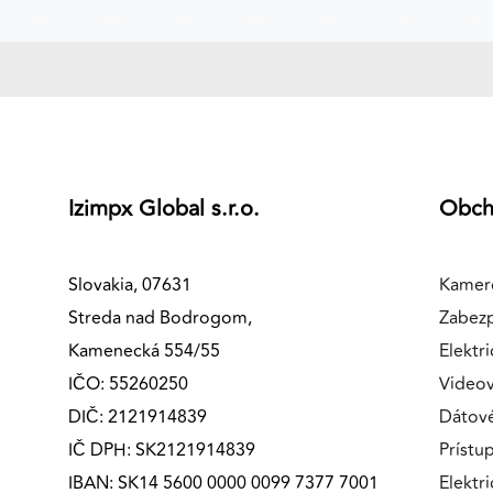
MARKETINGOVÉ COOKIES
Marketingové cookies sa používajú na sledovanie
správania používateľov naprieč webovými stránkami.
Umožňujú nám a našim partnerom zobrazovať cielenú 
relevantnú reklamu, a to na našom webe aj v
reklamných sieťach tretích strán.
Izimpx Global s.r.o.
Obc
Google Ads
Poskytovateľ:
Google
Slovakia, 07631
Kamer
Streda nad Bodrogom,
Zabez
Kamenecká 554/55
Elektri
IČO: 55260250
Videov
DIČ: 2121914839
Dátov
IČ DPH: SK2121914839
Prístu
IBAN: SK14 5600 0000 0099 7377 7001
Elektr