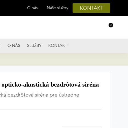
KONTAKT
O nás
Naše služby
0
S
O NÁS
SLUŽBY
KONTAKT
pticko-akustická bezdrôtová siréna
cká bezdrôtová siréna pre ústredne