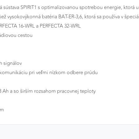
á sústava SPIRIT1 s optimalizovanou spotrebou energie, ktorá 
ež vysokovýkonná batéria BAT-ER-3,6, ktorá sa používa v špeciáln
PERFECTA 16-WRL a PERFECTA 32-WRL
rádiovou cestou
h signálov
 komunikáciu pri veľmi nízkom odbere prúdu
3 Ah a so širším rozsahom pracovnej teploty
ím