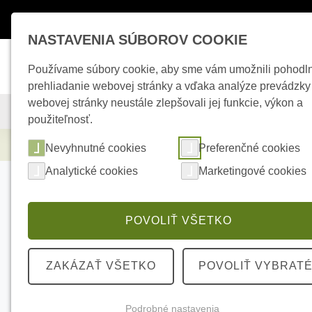
Máte otázky ?
+421 950 242 694
esho
NASTAVENIA SÚBOROV COOKIE
Používame súbory cookie, aby sme vám umožnili pohodl
prehliadanie webovej stránky a vďaka analýze prevádzky
webovej stránky neustále zlepšovali jej funkcie, výkon a
KAMEROVÉ SYSTÉMY
ZABEZPEČOVACIE SYSTÉMY
použiteľnosť.
Elektrické kúrenie
SATEL MSP-300 R opti
Nevyhnutné cookies
Preferenčné cookies
Analytické cookies
Marketingové cookies
POVOLIŤ VŠETKO
ZAKÁZAŤ VŠETKO
POVOLIŤ VYBRAT
Podrobné nastavenia