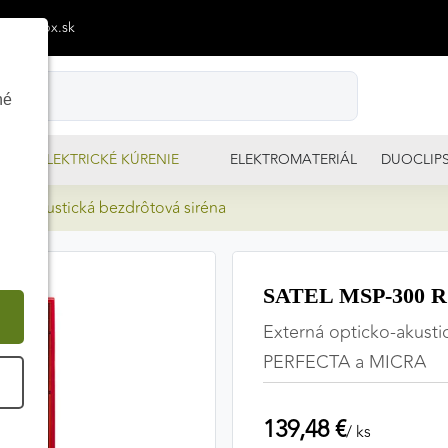
p@izimpx.sk
né
ELEKTRICKÉ KÚRENIE
ELEKTROMATERIÁL
DUOCLIP
cko-akustická bezdrôtová siréna
SATEL MSP-300 R o
Externá opticko-akusti
PERFECTA a MICRA
É
139,48 €
/ ks