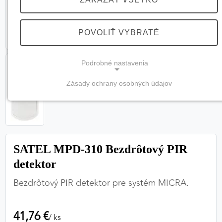
POVOLIŤ VYBRATÉ
Podrobné nastavenia
Zásady ochrany osobných údajov
NEVYHNUTNÉ COOKIES
(vždy aktívne, nemožno vypnúť)
Tieto cookies sú potrebné na správne fungovanie
webovej stránky a bez nich by nebolo možné
SATEL MPD-310 Bezdrôtový PIR
zabezpečiť jej plnú funkčnosť.
detektor
Nevyhnutné cookies
Bezdrôtový PIR detektor pre systém MICRA.
41,76 €
PREFERENČNÉ COOKIES
/ ks