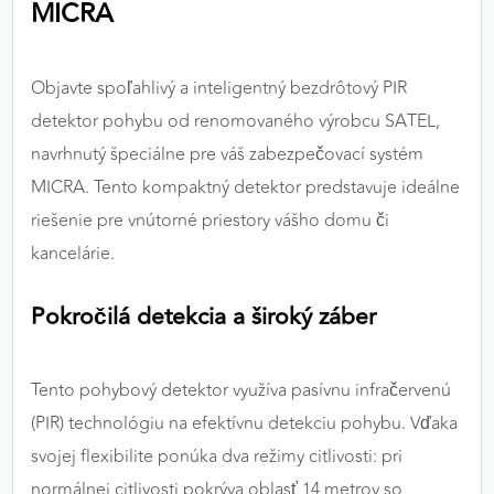
MICRA
výkon a funkčnosť našich stránok.
Google Analytics
Objavte spoľahlivý a inteligentný bezdrôtový PIR
Poskytovateľ:
Google
detektor pohybu od renomovaného výrobcu SATEL,
navrhnutý špeciálne pre váš zabezpečovací systém
MICRA. Tento kompaktný detektor predstavuje ideálne
MARKETINGOVÉ COOKIES
riešenie pre vnútorné priestory vášho domu či
Marketingové cookies sa používajú na sledovanie
kancelárie.
správania používateľov naprieč webovými
stránkami. Umožňujú nám a našim partnerom
Pokročilá detekcia a široký záber
zobrazovať cielenú a relevantnú reklamu, a to na
našom webe aj v reklamných sieťach tretích strán.
Tento pohybový detektor využíva pasívnu infračervenú
Google Ads
(PIR) technológiu na efektívnu detekciu pohybu. Vďaka
Poskytovateľ:
Google
svojej flexibilite ponúka dva režimy citlivosti: pri
normálnej citlivosti pokrýva oblasť 14 metrov so