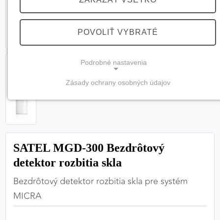
POVOLIŤ VYBRATÉ
Podrobné nastavenia
Zásady ochrany osobných údajov
NEVYHNUTNÉ COOKIES
(vždy aktívne, nemožno vypnúť)
Tieto cookies sú potrebné na správne fungovanie
webovej stránky a bez nich by nebolo možné
SATEL MGD-300 Bezdrôtový
zabezpečiť jej plnú funkčnosť.
detektor rozbitia skla
Nevyhnutné cookies
Bezdrôtový detektor rozbitia skla pre systém
MICRA
PREFERENČNÉ COOKIES