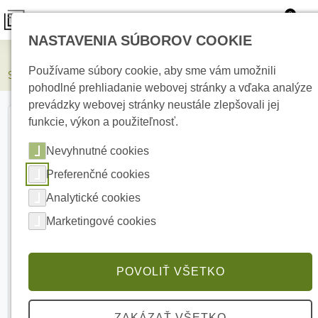
0
NASTAVENIA SÚBOROV COOKIE
Elektrické kúrenie
Používame súbory cookie, aby sme vám umožnili
SATEL MGD-300 Bezdrôtový detektor rozbitia skla
pohodlné prehliadanie webovej stránky a vďaka analýze
prevádzky webovej stránky neustále zlepšovali jej
funkcie, výkon a použiteľnosť.
Nevyhnutné cookies
Preferenčné cookies
Analytické cookies
Marketingové cookies
POVOLIŤ VŠETKO
ZAKÁZAŤ VŠETKO