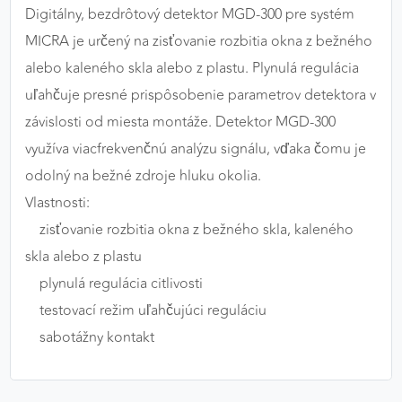
Digitálny, bezdrôtový detektor MGD-300 pre systém
výkon a funkčnosť našich stránok.
MICRA je určený na zisťovanie rozbitia okna z bežného
Google Analytics
alebo kaleného skla alebo z plastu. Plynulá regulácia
uľahčuje presné prispôsobenie parametrov detektora v
Poskytovateľ:
Google
závislosti od miesta montáže. Detektor MGD-300
využíva viacfrekvenčnú analýzu signálu, vďaka čomu je
MARKETINGOVÉ COOKIES
odolný na bežné zdroje hluku okolia.
Marketingové cookies sa používajú na sledovanie
Vlastnosti:
správania používateľov naprieč webovými
zisťovanie rozbitia okna z bežného skla, kaleného
stránkami. Umožňujú nám a našim partnerom
skla alebo z plastu
zobrazovať cielenú a relevantnú reklamu, a to na
našom webe aj v reklamných sieťach tretích strán.
plynulá regulácia citlivosti
testovací režim uľahčujúci reguláciu
Google Ads
sabotážny kontakt
Poskytovateľ:
Google