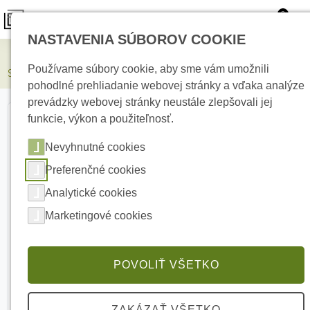
0
NASTAVENIA SÚBOROV COOKIE
Elektrické kúrenie
Používame súbory cookie, aby sme vám umožnili
SATEL INT-TSG2R-W Dotyková klávesnica s 4.3” displejom
pohodlné prehliadanie webovej stránky a vďaka analýze
prevádzky webovej stránky neustále zlepšovali jej
funkcie, výkon a použiteľnosť.
Nevyhnutné cookies
Preferenčné cookies
Analytické cookies
Marketingové cookies
POVOLIŤ VŠETKO
ZAKÁZAŤ VŠETKO