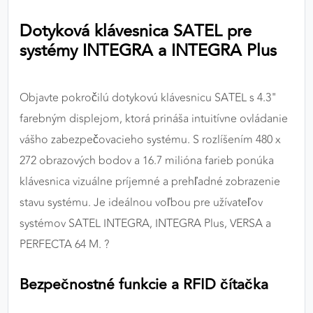
výkon a funkčnosť našich stránok.
Dotyková klávesnica SATEL pre
systémy INTEGRA a INTEGRA Plus
Google Analytics
Poskytovateľ:
Google
Objavte pokročilú dotykovú klávesnicu SATEL s 4.3"
farebným displejom, ktorá prináša intuitívne ovládanie
MARKETINGOVÉ COOKIES
vášho zabezpečovacieho systému. S rozlíšením 480 x
Marketingové cookies sa používajú na sledovanie
272 obrazových bodov a 16.7 milióna farieb ponúka
správania používateľov naprieč webovými
klávesnica vizuálne príjemné a prehľadné zobrazenie
stránkami. Umožňujú nám a našim partnerom
stavu systému. Je ideálnou voľbou pre užívateľov
zobrazovať cielenú a relevantnú reklamu, a to na
našom webe aj v reklamných sieťach tretích strán.
systémov SATEL INTEGRA, INTEGRA Plus, VERSA a
PERFECTA 64 M. ?
Google Ads
Bezpečnostné funkcie a RFID čítačka
Poskytovateľ:
Google