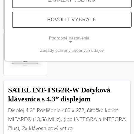
POVOLIŤ VYBRATÉ
Podrobné nastavenia
Zásady ochrany osobných údajov
NEVYHNUTNÉ COOKIES
(vždy aktívne, nemožno vypnúť)
Tieto cookies sú potrebné na správne fungovanie
webovej stránky a bez nich by nebolo možné
SATEL INT-TSG2R-W Dotyková
zabezpečiť jej plnú funkčnosť.
klávesnica s 4.3” displejom
Nevyhnutné cookies
Displej 4.3" Rozlíšenie 480 x 272, čítačka kariet
MIFARE® (13,56 MHz), (iba INTEGRA a INTEGRA
Plus), 2x klávesnicový vstup
PREFERENČNÉ COOKIES