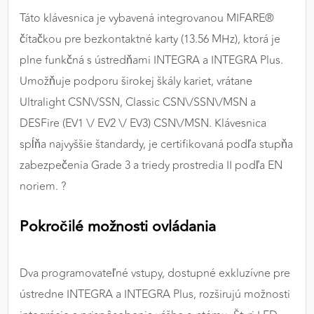
Táto klávesnica je vybavená integrovanou MIFARE®
čítačkou pre bezkontaktné karty (13.56 MHz), ktorá je
plne funkčná s ústredňami INTEGRA a INTEGRA Plus.
Umožňuje podporu širokej škály kariet, vrátane
Ultralight CSN\/SSN, Classic CSN\/SSN\/MSN a
DESFire (EV1 \/ EV2 \/ EV3) CSN\/MSN. Klávesnica
spĺňa najvyššie štandardy, je certifikovaná podľa stupňa
zabezpečenia Grade 3 a triedy prostredia II podľa EN
noriem. ?️
Pokročilé možnosti ovládania
Dva programovateľné vstupy, dostupné exkluzívne pre
ústredne INTEGRA a INTEGRA Plus, rozširujú možnosti