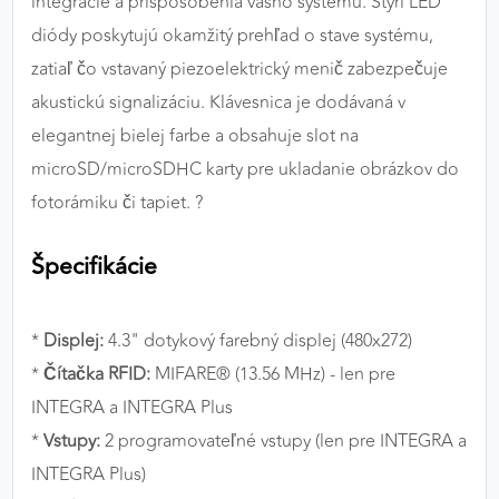
integrácie a prispôsobenia vášho systému. Štyri LED
diódy poskytujú okamžitý prehľad o stave systému,
zatiaľ čo vstavaný piezoelektrický menič zabezpečuje
akustickú signalizáciu. Klávesnica je dodávaná v
elegantnej bielej farbe a obsahuje slot na
microSD/microSDHC karty pre ukladanie obrázkov do
fotorámiku či tapiet. ?
Špecifikácie
*
Displej:
4.3" dotykový farebný displej (480x272)
*
Čítačka RFID:
MIFARE® (13.56 MHz) - len pre
INTEGRA a INTEGRA Plus
*
Vstupy:
2 programovateľné vstupy (len pre INTEGRA a
INTEGRA Plus)