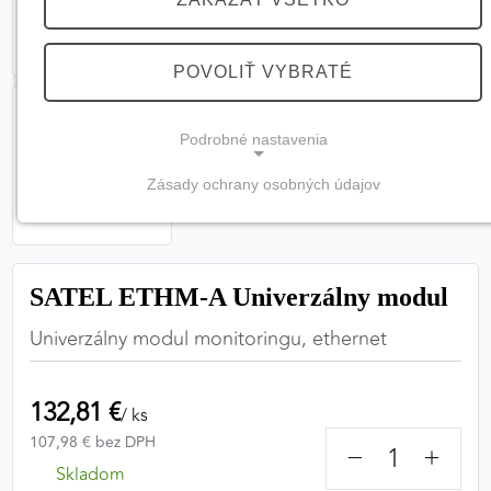
POVOLIŤ VYBRATÉ
Podrobné nastavenia
Zásady ochrany osobných údajov
NEVYHNUTNÉ COOKIES
(vždy aktívne, nemožno vypnúť)
Tieto cookies sú potrebné na správne fungovanie
SATEL ETHM-A Univerzálny modul
webovej stránky a bez nich by nebolo možné
zabezpečiť jej plnú funkčnosť.
Univerzálny modul monitoringu, ethernet
Nevyhnutné cookies
132,81 €
/ ks
107,98 € bez DPH
−
+
Skladom
PREFERENČNÉ COOKIES