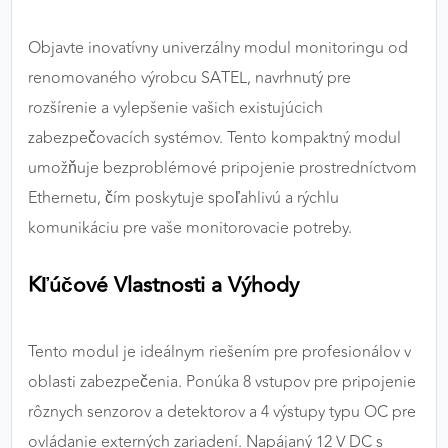
výkon a funkčnosť našich stránok.
Objavte inovatívny univerzálny modul monitoringu od
Google Analytics
renomovaného výrobcu SATEL, navrhnutý pre
rozšírenie a vylepšenie vašich existujúcich
Poskytovateľ:
Google
zabezpečovacích systémov. Tento kompaktný modul
umožňuje bezproblémové pripojenie prostredníctvom
MARKETINGOVÉ COOKIES
Ethernetu, čím poskytuje spoľahlivú a rýchlu
Marketingové cookies sa používajú na sledovanie
komunikáciu pre vaše monitorovacie potreby.
správania používateľov naprieč webovými
stránkami. Umožňujú nám a našim partnerom
Kľúčové Vlastnosti a Výhody
zobrazovať cielenú a relevantnú reklamu, a to na
našom webe aj v reklamných sieťach tretích strán.
Tento modul je ideálnym riešením pre profesionálov v
Google Ads
oblasti zabezpečenia. Ponúka 8 vstupov pre pripojenie
Poskytovateľ:
Google
rôznych senzorov a detektorov a 4 výstupy typu OC pre
ovládanie externých zariadení. Napájaný 12 V DC s