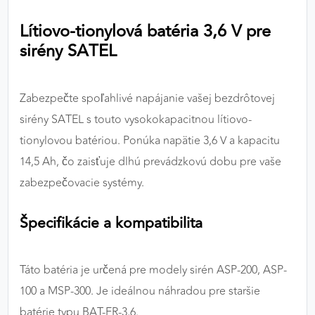
výkon a funkčnosť našich stránok.
Lítiovo-tionylová batéria 3,6 V pre
sirény SATEL
Google Analytics
Poskytovateľ:
Google
Zabezpečte spoľahlivé napájanie vašej bezdrôtovej
sirény SATEL s touto vysokokapacitnou lítiovo-
MARKETINGOVÉ COOKIES
tionylovou batériou. Ponúka napätie 3,6 V a kapacitu
Marketingové cookies sa používajú na sledovanie
14,5 Ah, čo zaisťuje dlhú prevádzkovú dobu pre vaše
správania používateľov naprieč webovými
zabezpečovacie systémy.
stránkami. Umožňujú nám a našim partnerom
zobrazovať cielenú a relevantnú reklamu, a to na
Špecifikácie a kompatibilita
našom webe aj v reklamných sieťach tretích strán.
Google Ads
Táto batéria je určená pre modely sirén ASP-200, ASP-
Poskytovateľ:
Google
100 a MSP-300. Je ideálnou náhradou pre staršie
batérie typu BAT-ER-3,6.