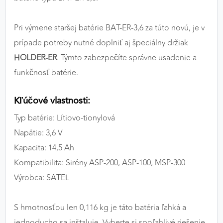
Pri výmene staršej batérie BAT-ER-3,6 za túto novú, je v
prípade potreby nutné doplniť aj špeciálny držiak
HOLDER-ER
. Týmto zabezpečíte správne usadenie a
funkčnosť batérie.
Kľúčové vlastnosti:
Typ batérie: Lítiovo-tionylová
Napätie: 3,6 V
Kapacita: 14,5 Ah
Kompatibilita: Sirény ASP-200, ASP-100, MSP-300
Výrobca: SATEL
S hmotnosťou len 0,116 kg je táto batéria ľahká a
jednoducho sa inštaluje. Vyberte si spoľahlivé riešenie