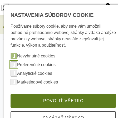
0
NASTAVENIA SÚBOROV COOKIE
Elektrické kúrenie
Používame súbory cookie, aby sme vám umožnili
SATEL ER34615 Batéria 3,6 V do bezdrôtových sirén
pohodlné prehliadanie webovej stránky a vďaka analýze
prevádzky webovej stránky neustále zlepšovali jej
funkcie, výkon a použiteľnosť.
Nevyhnutné cookies
Preferenčné cookies
Analytické cookies
Marketingové cookies
POVOLIŤ VŠETKO
ZAKÁZAŤ VŠETKO