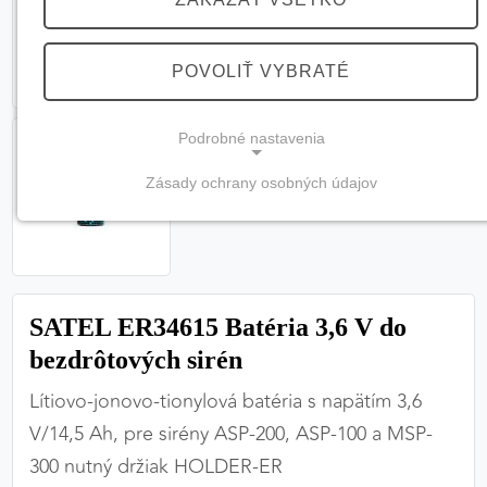
POVOLIŤ VYBRATÉ
Podrobné nastavenia
Zásady ochrany osobných údajov
NEVYHNUTNÉ COOKIES
(vždy aktívne, nemožno vypnúť)
Tieto cookies sú potrebné na správne fungovanie
webovej stránky a bez nich by nebolo možné
SATEL ER34615 Batéria 3,6 V do
zabezpečiť jej plnú funkčnosť.
bezdrôtových sirén
Nevyhnutné cookies
Lítiovo-jonovo-tionylová batéria s napätím 3,6
V/14,5 Ah, pre sirény ASP-200, ASP-100 a MSP-
300 nutný držiak HOLDER-ER
PREFERENČNÉ COOKIES