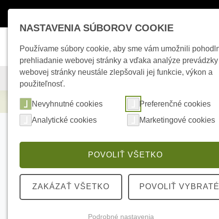
Máte otázky ?
+421 950 242 694
esho
NASTAVENIA SÚBOROV COOKIE
Používame súbory cookie, aby sme vám umožnili pohodl
prehliadanie webovej stránky a vďaka analýze prevádzky
webovej stránky neustále zlepšovali jej funkcie, výkon a
KAMEROVÉ SYSTÉMY
ZABEZPEČOVACIE SYSTÉMY
použiteľnosť.
Elektrické kúrenie
SATEL CZ-EMM4 Čítačk
Nevyhnutné cookies
Preferenčné cookies
Analytické cookies
Marketingové cookies
POVOLIŤ VŠETKO
ZAKÁZAŤ VŠETKO
POVOLIŤ VYBRAT
Podrobné nastavenia