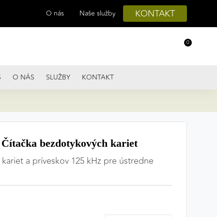
KONTAKT
O nás
Naše služby
0
S
O NÁS
SLUŽBY
KONTAKT
tačka bezdotykových kariet
kariet a príveskov 125 kHz pre ústredne