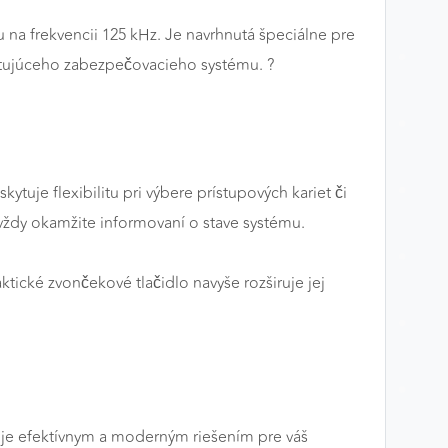
 na frekvencii 125 kHz. Je navrhnutá špeciálne pre
ujúceho zabezpečovacieho systému. ?️
je flexibilitu pri výbere prístupových kariet či
vždy okamžite informovaní o stave systému.
ktické zvončekové tlačidlo navyše rozširuje jej
 je efektívnym a moderným riešením pre váš