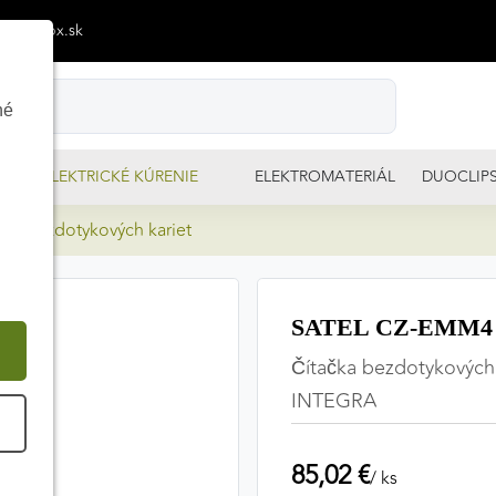
p@izimpx.sk
né
ELEKTRICKÉ KÚRENIE
ELEKTROMATERIÁL
DUOCLIP
a bezdotykových kariet
SATEL CZ-EMM4 Čí
Čítačka bezdotykových 
INTEGRA
É
85,02 €
/ ks