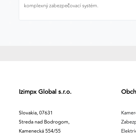
komplexný zabezpečovací systém.
MARKETINGOVÉ COOKIES
Marketingové cookies sa používajú na sledovanie
správania používateľov naprieč webovými stránkami.
Umožňujú nám a našim partnerom zobrazovať cielenú 
relevantnú reklamu, a to na našom webe aj v
reklamných sieťach tretích strán.
Google Ads
Poskytovateľ:
Google
Izimpx Global s.r.o.
Obc
Slovakia, 07631
Kamer
Streda nad Bodrogom,
Zabez
Kamenecká 554/55
Elektri