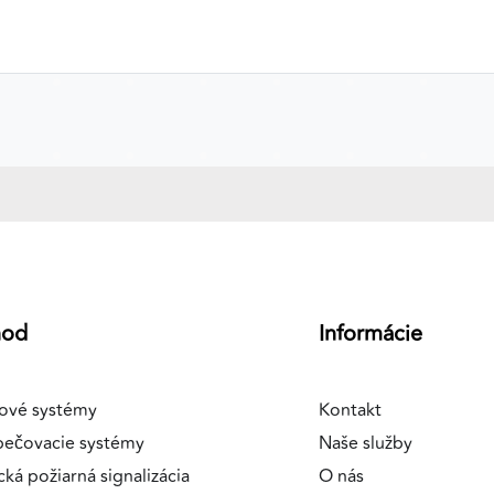
a
hod
Informácie
ové systémy
Kontakt
pečovacie systémy
Naše služby
cká požiarná signalizácia
O nás