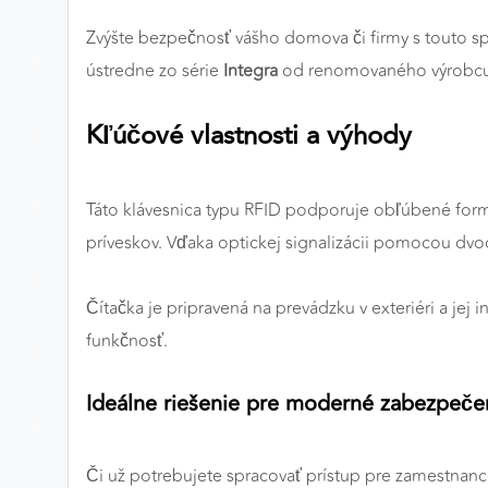
Preferenčné cookies
Zvýšte bezpečnosť vášho domova či firmy s touto spo
ústredne zo série
Integra
od renomovaného výrobcu S
ANALYTICKÉ COOKIES
Kľúčové vlastnosti a výhody
Analytické cookies nám umožňujú meranie výkonu
nášho webu. Ich pomocou určujeme počet návštev a
Táto klávesnica typu RFID podporuje obľúbené formát
zdroje návštev našich webových stránok. Dáta získané
pomocou týchto cookies spracovávame anonymne a
príveskov. Vďaka optickej signalizácii pomocou dv
súhrnne, bez použitia identifikátorov, ktoré ukazujú na
konkrétnych používateľov nášho webu. Vďaka týmto
Čítačka je pripravená na prevádzku v exteriéri a jej
cookies môžeme optimalizovať výkon a funkčnosť
funkčnosť.
našich stránok.
Google Analytics
Ideálne riešenie pre moderné zabezpeče
Poskytovateľ:
Google
Či už potrebujete spracovať prístup pre zamestnanc