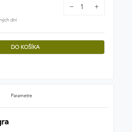
−
+
ných dní
Parametre
gra