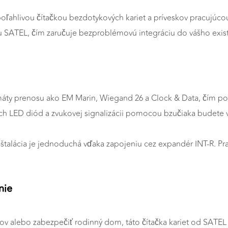
ľahlivou čítačkou bezdotykových kariet a príveskov pracujúcou
ATEL, čím zaručuje bezproblémovú integráciu do vášho exist
y prenosu ako EM Marin, Wiegand 26 a Clock & Data, čím poskytu
och LED diód a zvukovej signalizácii pomocou bzučiaka budete 
 inštalácia je jednoduchá vďaka zapojeniu cez expandér INT-R. Pra
nie
ov alebo zabezpečiť rodinný dom, táto čítačka kariet od SATEL