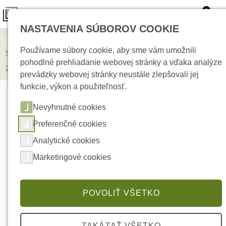
0
NASTAVENIA SÚBOROV COOKIE
Elektrické kúrenie
Používame súbory cookie, aby sme vám umožnili
SATEL BRACKET E-5 Guľová konzola pre detektory OPAL/AOD-
pohodlné prehliadanie webovej stránky a vďaka analýze
210
prevádzky webovej stránky neustále zlepšovali jej
funkcie, výkon a použiteľnosť.
Nevyhnutné cookies
Preferenčné cookies
Analytické cookies
Marketingové cookies
POVOLIŤ VŠETKO
ZAKÁZAŤ VŠETKO