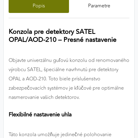
Popis
Parametre
výkon a funkčnosť našich stránok.
Google Analytics
Konzola pre detektory SATEL
Poskytovateľ:
Google
OPAL/AOD-210 – Presné nastavenie
MARKETINGOVÉ COOKIES
Objavte univerzálnu guľovú konzolu od renomovaného
Marketingové cookies sa používajú na sledovanie
výrobcu SATEL, špeciálne navrhnutú pre detektory
správania používateľov naprieč webovými
OPAL a AOD-210. Toto biele príslušenstvo
stránkami. Umožňujú nám a našim partnerom
zabezpečovacích systémov je kľúčové pre optimálne
zobrazovať cielenú a relevantnú reklamu, a to na
našom webe aj v reklamných sieťach tretích strán.
nasmerovanie vašich detektorov.
Google Ads
Flexibilné nastavenie uhla
Poskytovateľ:
Google
Táto konzola umožňuje jedinečné polohovanie