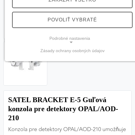
POVOLIŤ VYBRATÉ
Podrobné nastavenia
Zásady ochrany osobných údajov
NEVYHNUTNÉ COOKIES
(vždy aktívne, nemožno vypnúť)
Tieto cookies sú potrebné na správne fungovanie
webovej stránky a bez nich by nebolo možné
zabezpečiť jej plnú funkčnosť.
SATEL BRACKET E-5 Guľová
Nevyhnutné cookies
konzola pre detektory OPAL/AOD-
210
Konzola pre detektory OPAL/AOD-210 umožňuje
PREFERENČNÉ COOKIES