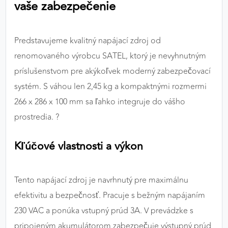
vaše zabezpečenie
výkon a funkčnosť našich stránok.
Google Analytics
Predstavujeme kvalitný napájací zdroj od
Poskytovateľ:
Google
renomovaného výrobcu SATEL, ktorý je nevyhnutným
príslušenstvom pre akýkoľvek moderný zabezpečovací
systém. S váhou len 2,45 kg a kompaktnými rozmermi
MARKETINGOVÉ COOKIES
266 x 286 x 100 mm sa ľahko integruje do vášho
Marketingové cookies sa používajú na sledovanie
prostredia. ?
správania používateľov naprieč webovými
stránkami. Umožňujú nám a našim partnerom
Kľúčové vlastnosti a výkon
zobrazovať cielenú a relevantnú reklamu, a to na
našom webe aj v reklamných sieťach tretích strán.
Tento napájací zdroj je navrhnutý pre maximálnu
Google Ads
efektivitu a bezpečnosť. Pracuje s bežným napájaním
Poskytovateľ:
Google
230 VAC a ponúka vstupný prúd 3A. V prevádzke s
pripojeným akumulátorom zabezpečuje výstupný prúd