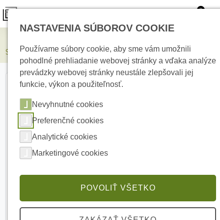
0
NASTAVENIA SÚBOROV COOKIE
Elektrické kúrenie
Používame súbory cookie, aby sme vám umožnili
SATEL APS-30 S Napájací zdroj 12 V DC
pohodlné prehliadanie webovej stránky a vďaka analýze
prevádzky webovej stránky neustále zlepšovali jej
funkcie, výkon a použiteľnosť.
Nevyhnutné cookies
Preferenčné cookies
Analytické cookies
Marketingové cookies
POVOLIŤ VŠETKO
ZAKÁZAŤ VŠETKO