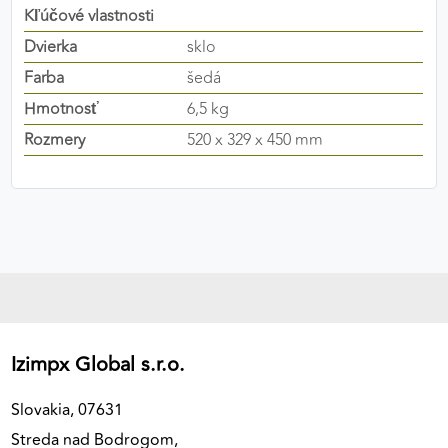
Kľúčové vlastnosti
výkon a funkčnosť našich stránok.
Dvierka
sklo
Google Analytics
Farba
šedá
Hmotnosť
6,5 kg
Poskytovateľ:
Google
Rozmery
520 x 329 x 450 mm
MARKETINGOVÉ COOKIES
Marketingové cookies sa používajú na sledovanie
správania používateľov naprieč webovými
stránkami. Umožňujú nám a našim partnerom
zobrazovať cielenú a relevantnú reklamu, a to na
našom webe aj v reklamných sieťach tretích strán.
Izimpx Global s.r.o.
Google Ads
Poskytovateľ:
Google
Slovakia, 07631
Streda nad Bodrogom,