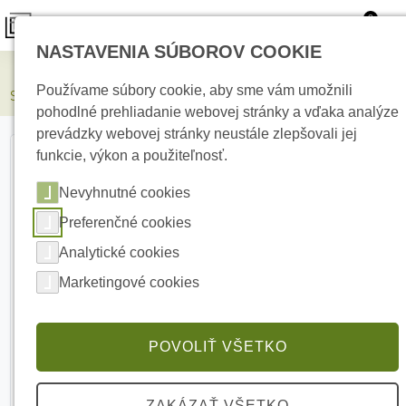
0
NASTAVENIA SÚBOROV COOKIE
Elektrické kúrenie
Používame súbory cookie, aby sme vám umožnili
S-RC19-6U-450GG 19&quot; dátový rozvádzač
pohodlné prehliadanie webovej stránky a vďaka analýze
prevádzky webovej stránky neustále zlepšovali jej
funkcie, výkon a použiteľnosť.
Nevyhnutné cookies
Preferenčné cookies
Analytické cookies
Marketingové cookies
POVOLIŤ VŠETKO
ZAKÁZAŤ VŠETKO