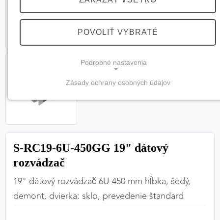
POVOLIŤ VYBRATÉ
Podrobné nastavenia
Zásady ochrany osobných údajov
NEVYHNUTNÉ COOKIES
(vždy aktívne, nemožno vypnúť)
Tieto cookies sú potrebné na správne fungovanie
webovej stránky a bez nich by nebolo možné
S-RC19-6U-450GG 19" dátový
zabezpečiť jej plnú funkčnosť.
rozvádzač
Nevyhnutné cookies
19" dátový rozvádzač 6U-450 mm hĺbka, šedý,
demont, dvierka: sklo, prevedenie štandard
PREFERENČNÉ COOKIES