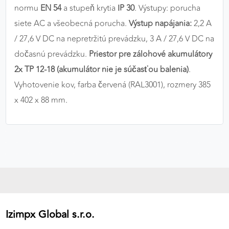
normu
EN 54
a stupeň krytia
IP 30
. Výstupy: porucha
výkon a funkčnosť našich stránok.
siete AC a všeobecná porucha.
Výstup napájania:
2,2 A
Google Analytics
/ 27,6 V DC na nepretržitú prevádzku, 3 A / 27,6 V DC na
dočasnú prevádzku.
Priestor pre zálohové akumulátory
Poskytovateľ:
Google
2x TP 12-18 (akumulátor nie je súčasťou balenia)
.
Vyhotovenie kov, farba červená (RAL3001), rozmery 385
MARKETINGOVÉ COOKIES
x 402 x 88 mm.
Marketingové cookies sa používajú na sledovanie
správania používateľov naprieč webovými
stránkami. Umožňujú nám a našim partnerom
zobrazovať cielenú a relevantnú reklamu, a to na
našom webe aj v reklamných sieťach tretích strán.
Google Ads
Poskytovateľ:
Google
Izimpx Global s.r.o.