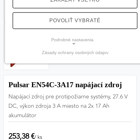
POVOLIŤ VYBRATÉ
Podrobné nastavenia
Zásady ochrany osobných údajov
NEVYHNUTNÉ COOKIES
(vždy aktívne, nemožno vypnúť)
Tieto cookies sú potrebné na správne fungovanie
Pulsar EN54C-3A17 napájací zdroj
webovej stránky a bez nich by nebolo možné
zabezpečiť jej plnú funkčnosť.
Napájací zdroj pre protipožiarne systémy, 27.6 V
DC, výkon zdroja 3 A miesto na 2x 17 Ah
Nevyhnutné cookies
akumulátor
253,38 €
PREFERENČNÉ COOKIES
/ ks