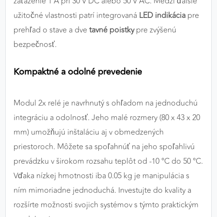
zaťaženie 1 A pri 30 V DC alebo 50 V AC. Medzi ďalšie
užitočné vlastnosti patrí integrovaná
LED indikácia
pre
prehľad o stave a dve
tavné poistky
pre zvýšenú
bezpečnosť.
Kompaktné a odolné prevedenie
Modul 2x relé je navrhnutý s ohľadom na jednoduchú
integráciu a odolnosť. Jeho malé rozmery (80 x 43 x 20
mm) umožňujú inštaláciu aj v obmedzených
priestoroch. Môžete sa spoľahnúť na jeho spoľahlivú
prevádzku v širokom rozsahu teplôt od -10 °C do 50 °C.
Vďaka nízkej hmotnosti iba 0.05 kg je manipulácia s
ním mimoriadne jednoduchá. Investujte do kvality a
rozšírte možnosti svojich systémov s týmto praktickým