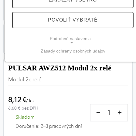
POVOLIŤ VYBRATÉ
Podrobné nastavenia
Zásady ochrany osobných údajov
NEVYHNUTNÉ COOKIES
(vždy aktívne, nemožno vypnúť)
PULSAR AWZ512 Modul 2x relé
Tieto cookies sú potrebné na správne fungovanie
Modul 2x relé
webovej stránky a bez nich by nebolo možné
zabezpečiť jej plnú funkčnosť.
8,12 €
/ ks
Nevyhnutné cookies
6,60 € bez DPH
−
+
Skladom
Doručenie: 2–3 pracovných dní
PREFERENČNÉ COOKIES