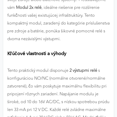
výkon a funkčnosť našich stránok.
vám
Modul 2x relé
, ideálne riešenie pre rozšírenie
funkčnosti vašej existujúcej infraštruktúry. Tento
Google Analytics
kompaktný modul, zaradený do kategórie príslušenstva
Poskytovateľ:
Google
pre zdroje a batérie, ponúka šikovné pomocné relé s
dvoma nezávislými výstupmi.
MARKETINGOVÉ COOKIES
Kľúčové vlastnosti a výhody
Marketingové cookies sa používajú na sledovanie
správania používateľov naprieč webovými
stránkami. Umožňujú nám a našim partnerom
Tento praktický modul disponuje
2 výstupmi relé
s
zobrazovať cielenú a relevantnú reklamu, a to na
konfiguráciou NO/NC (normálne otvorené/normálne
našom webe aj v reklamných sieťach tretích strán.
zatvorené), čo vám poskytuje maximálnu flexibilitu pri
pripojení rôznych zariadení. Napájanie modulu je
Google Ads
široké, od 10 do 16V AC/DC, s nízkou spotrebou prúdu
Poskytovateľ:
Google
len 33 mA pri 12 V DC. Každé relé zvládne maximálne