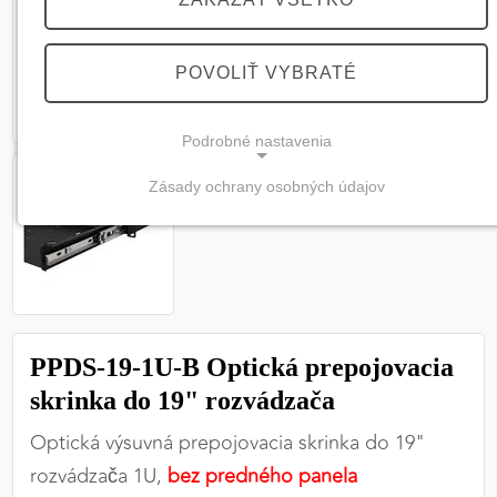
POVOLIŤ VYBRATÉ
Podrobné nastavenia
Zásady ochrany osobných údajov
NEVYHNUTNÉ COOKIES
(vždy aktívne, nemožno vypnúť)
Tieto cookies sú potrebné na správne fungovanie
webovej stránky a bez nich by nebolo možné
zabezpečiť jej plnú funkčnosť.
PPDS-19-1U-B Optická prepojovacia
Nevyhnutné cookies
skrinka do 19" rozvádzača
Optická výsuvná prepojovacia skrinka do 19"
rozvádzača 1U,
bez predného panela
PREFERENČNÉ COOKIES