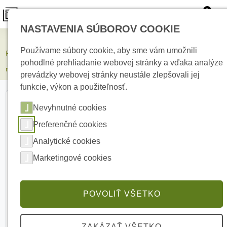
0
NASTAVENIA SÚBOROV COOKIE
Elektrické kúrenie
Používame súbory cookie, aby sme vám umožnili
PPDS-19-1U-B Optická prepojovacia skrinka do 19&quot;
pohodlné prehliadanie webovej stránky a vďaka analýze
rozvádzača
prevádzky webovej stránky neustále zlepšovali jej
funkcie, výkon a použiteľnosť.
Nevyhnutné cookies
Preferenčné cookies
Analytické cookies
Marketingové cookies
POVOLIŤ VŠETKO
ZAKÁZAŤ VŠETKO