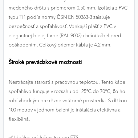
medeného drôtu s priemerom 0,50 mm. Izolácia z PVC
typu TI1 podľa normy ČSN EN 50363-3 zaisťuje
bezpečnosť a spoľahlivosť. Vonkajší plášť z PVC v
elegantnej bielej farbe (RAL 9003) chráni kábel pred
poškodením. Celkový priemer kábla je 4,2 mm.
Široké prevádzkové možnosti
Nestrácajte starosti s pracovnou teplotou. Tento kábel
spoľahlivo funguje v rozsahu od -25°C do 70°C, čo ho
robí vhodným pre rôzne vnútorné prostredia. S dĺžkou
100 metrov v jednom balení je inštalácia efektívna a
flexibilná.
✅ Ideálne príslušenstvo pre EZS