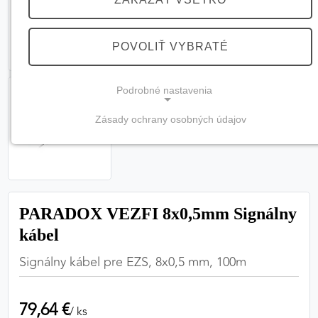
POVOLIŤ VYBRATÉ
Podrobné nastavenia
Zásady ochrany osobných údajov
NEVYHNUTNÉ COOKIES
(vždy aktívne, nemožno vypnúť)
Tieto cookies sú potrebné na správne fungovanie
webovej stránky a bez nich by nebolo možné
PARADOX VEZFI 8x0,5mm Signálny
zabezpečiť jej plnú funkčnosť.
kábel
Nevyhnutné cookies
Signálny kábel pre EZS, 8x0,5 mm, 100m
79,64 €
PREFERENČNÉ COOKIES
/ ks