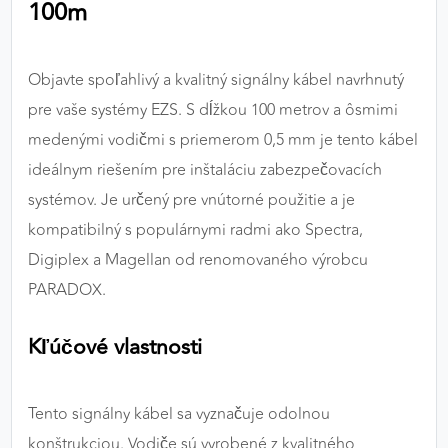
100m
výkon a funkčnosť našich stránok.
Google Analytics
Objavte spoľahlivý a kvalitný signálny kábel navrhnutý
Poskytovateľ:
Google
pre vaše systémy EZS. S dĺžkou 100 metrov a ôsmimi
medenými vodičmi s priemerom 0,5 mm je tento kábel
ideálnym riešením pre inštaláciu zabezpečovacích
MARKETINGOVÉ COOKIES
systémov. Je určený pre vnútorné použitie a je
Marketingové cookies sa používajú na sledovanie
kompatibilný s populárnymi radmi ako Spectra,
správania používateľov naprieč webovými
Digiplex a Magellan od renomovaného výrobcu
stránkami. Umožňujú nám a našim partnerom
PARADOX.
zobrazovať cielenú a relevantnú reklamu, a to na
našom webe aj v reklamných sieťach tretích strán.
Kľúčové vlastnosti
Google Ads
Poskytovateľ:
Google
Tento signálny kábel sa vyznačuje odolnou
konštrukciou. Vodiče sú vyrobené z kvalitného