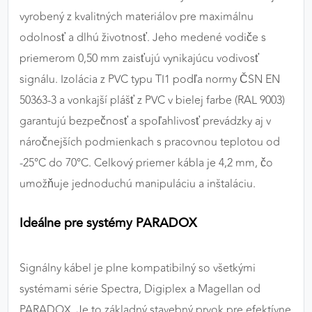
vyrobený z kvalitných materiálov pre maximálnu
odolnosť a dlhú životnosť. Jeho medené vodiče s
priemerom 0,50 mm zaisťujú vynikajúcu vodivosť
signálu. Izolácia z PVC typu TI1 podľa normy ČSN EN
50363-3 a vonkajší plášť z PVC v bielej farbe (RAL 9003)
garantujú bezpečnosť a spoľahlivosť prevádzky aj v
náročnejších podmienkach s pracovnou teplotou od
-25°C do 70°C. Celkový priemer kábla je 4,2 mm, čo
umožňuje jednoduchú manipuláciu a inštaláciu.
Ideálne pre systémy PARADOX
Signálny kábel je plne kompatibilný so všetkými
systémami série Spectra, Digiplex a Magellan od
PARADOX. Je to základný stavebný prvok pre efektívne