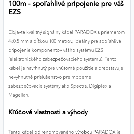
100m - spoľahlivé pripojenie pre váš
výkon a funkčnosť našich stránok.
EZS
Google Analytics
Objavte kvalitný signálny kábel PARADOX s priemerom
Poskytovateľ:
Google
4x0,5 mm a dĺžkou 100 metrov, ideálny pre spoľahlivé
pripojenie komponentov vášho systému EZS
MARKETINGOVÉ COOKIES
(elektronického zabezpečovacieho systému). Tento
Marketingové cookies sa používajú na sledovanie
kábel je navrhnutý pre vnútorné použitie a predstavuje
správania používateľov naprieč webovými
nevyhnutné príslušenstvo pre moderné
stránkami. Umožňujú nám a našim partnerom
zabezpečovacie systémy ako Spectra, Digiplex a
zobrazovať cielenú a relevantnú reklamu, a to na
našom webe aj v reklamných sieťach tretích strán.
Magellan.
Google Ads
Kľúčové vlastnosti a výhody
Poskytovateľ:
Google
Tento kábel od renomovaného výrobcu PARADOX je