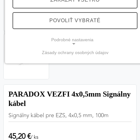
POVOLIŤ VYBRATÉ
Podrobné nastavenia
Zásady ochrany osobných údajov
NEVYHNUTNÉ COOKIES
(vždy aktívne, nemožno vypnúť)
Tieto cookies sú potrebné na správne fungovanie
webovej stránky a bez nich by nebolo možné
PARADOX VEZFI 4x0,5mm Signálny
zabezpečiť jej plnú funkčnosť.
kábel
Nevyhnutné cookies
Signálny kábel pre EZS, 4x0,5 mm, 100m
45,20 €
PREFERENČNÉ COOKIES
/ ks