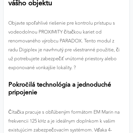
vášho objektu
výkon a funkčnosť našich stránok.
Google Analytics
Objavte spoľahlivé riešenie pre kontrolu prístupu s
vodeodolnou PROXIMITY čítačkou kariet od
Poskytovateľ:
Google
renomovaného výrobcu PARADOX. Tento modul z
radu Digiplex je navrhnutý pre všestranné použitie, či
MARKETINGOVÉ COOKIES
už potrebujete zabezpečiť vnútorné priestory alebo
Marketingové cookies sa používajú na sledovanie
exponované vonkajšie lokality. ?
správania používateľov naprieč webovými
stránkami. Umožňujú nám a našim partnerom
Pokročilá technológia a jednoduché
zobrazovať cielenú a relevantnú reklamu, a to na
pripojenie
našom webe aj v reklamných sieťach tretích strán.
Google Ads
Čítačka pracuje s obľúbeným formátom EM Marin na
Poskytovateľ:
Google
frekvencii 125 kHz a je ideálnym doplnkom k vašim
existujúcim zabezpečovacím systémom. Vďaka 4-