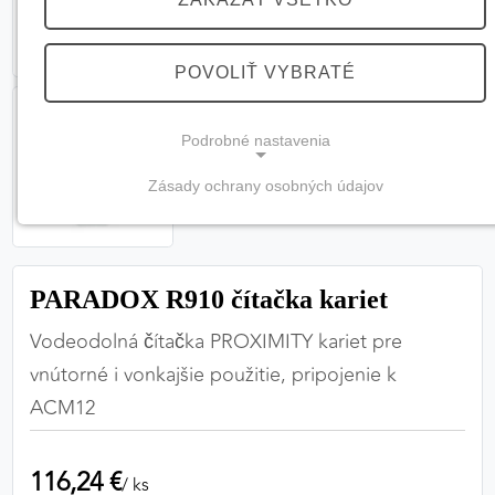
POVOLIŤ VYBRATÉ
Podrobné nastavenia
Zásady ochrany osobných údajov
NEVYHNUTNÉ COOKIES
(vždy aktívne, nemožno vypnúť)
Tieto cookies sú potrebné na správne fungovanie
PARADOX R910 čítačka kariet
webovej stránky a bez nich by nebolo možné
zabezpečiť jej plnú funkčnosť.
Vodeodolná čítačka PROXIMITY kariet pre
vnútorné i vonkajšie použitie, pripojenie k
Nevyhnutné cookies
ACM12
116,24 €
PREFERENČNÉ COOKIES
/ ks