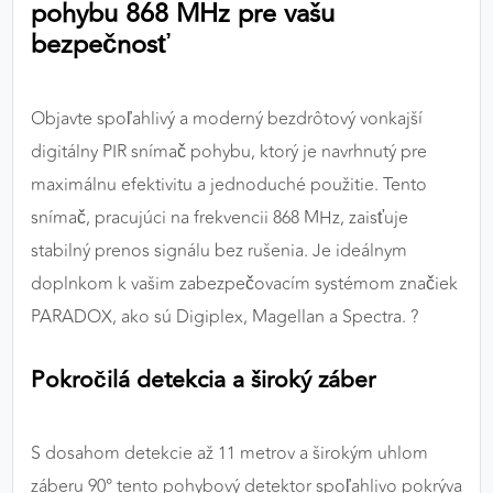
pohybu 868 MHz pre vašu
výkon a funkčnosť našich stránok.
bezpečnosť
Google Analytics
Objavte spoľahlivý a moderný bezdrôtový vonkajší
Poskytovateľ:
Google
digitálny PIR snímač pohybu, ktorý je navrhnutý pre
maximálnu efektivitu a jednoduché použitie. Tento
MARKETINGOVÉ COOKIES
snímač, pracujúci na frekvencii 868 MHz, zaisťuje
Marketingové cookies sa používajú na sledovanie
stabilný prenos signálu bez rušenia. Je ideálnym
správania používateľov naprieč webovými
doplnkom k vašim zabezpečovacím systémom značiek
stránkami. Umožňujú nám a našim partnerom
PARADOX, ako sú Digiplex, Magellan a Spectra. ?️
zobrazovať cielenú a relevantnú reklamu, a to na
našom webe aj v reklamných sieťach tretích strán.
Pokročilá detekcia a široký záber
Google Ads
Poskytovateľ:
Google
S dosahom detekcie až 11 metrov a širokým uhlom
záberu 90° tento pohybový detektor spoľahlivo pokrýva