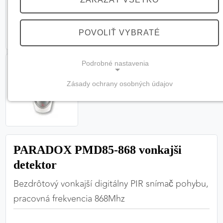
POVOLIŤ VYBRATÉ
Podrobné nastavenia
Zásady ochrany osobných údajov
NEVYHNUTNÉ COOKIES
(vždy aktívne, nemožno vypnúť)
Tieto cookies sú potrebné na správne fungovanie
webovej stránky a bez nich by nebolo možné
PARADOX PMD85-868 vonkajši
zabezpečiť jej plnú funkčnosť.
detektor
Nevyhnutné cookies
Bezdrôtový vonkajší digitálny PIR snímač pohybu,
pracovná frekvencia 868Mhz
PREFERENČNÉ COOKIES