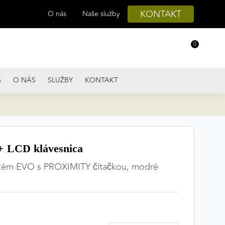
KONTAKT
O nás
Naše služby
0
S
O NÁS
SLUŽBY
KONTAKT
LCD klávesnica
stém EVO s PROXIMITY čítačkou, modré