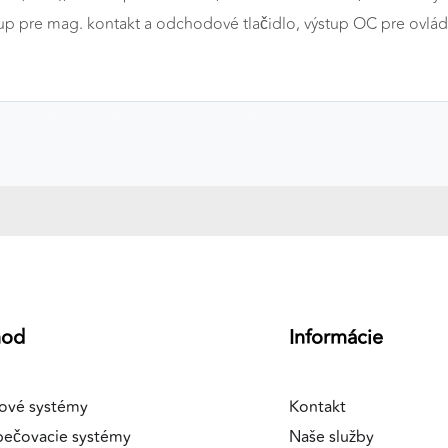
tup pre mag. kontakt a odchodové tlačidlo, výstup OC pre ovlá
hod
Informácie
ové systémy
Kontakt
pečovacie systémy
Naše služby