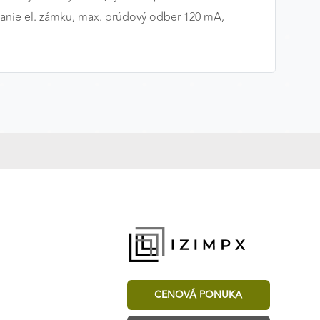
danie el. zámku, max. prúdový odber 120 mA,
CENOVÁ PONUKA