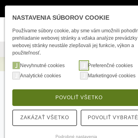
Máte otázky ?
+421 950 242 694
esho
NASTAVENIA SÚBOROV COOKIE
Používame súbory cookie, aby sme vám umožnili pohodl
prehliadanie webovej stránky a vďaka analýze prevádzky
webovej stránky neustále zlepšovali jej funkcie, výkon a
KAMEROVÉ SYSTÉMY
ZABEZPEČOVACIE SYSTÉMY
použiteľnosť.
Elektrické kúrenie
PARADOX K641R+ LCD
Nevyhnutné cookies
Preferenčné cookies
Analytické cookies
Marketingové cookies
POVOLIŤ VŠETKO
ZAKÁZAŤ VŠETKO
POVOLIŤ VYBRAT
Podrobné nastavenia