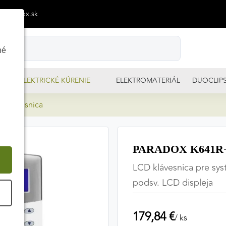
p@izimpx.sk
né
ELEKTRICKÉ KÚRENIE
ELEKTROMATERIÁL
DUOCLIP
 klávesnica
PARADOX K641R+ 
LCD klávesnica pre sy
podsv. LCD displeja
É
179,84 €
/ ks