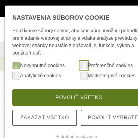
Máte otázky ?
+421 950 242 694
esho
NASTAVENIA SÚBOROV COOKIE
Používame súbory cookie, aby sme vám umožnili pohodl
prehliadanie webovej stránky a vďaka analýze prevádzky
webovej stránky neustále zlepšovali jej funkcie, výkon a
KAMEROVÉ SYSTÉMY
ZABEZPEČOVACIE SYSTÉMY
použiteľnosť.
Elektrické kúrenie
PARADOX K10 LED klá
Nevyhnutné cookies
Preferenčné cookies
Analytické cookies
Marketingové cookies
POVOLIŤ VŠETKO
ZAKÁZAŤ VŠETKO
POVOLIŤ VYBRAT
Podrobné nastavenia