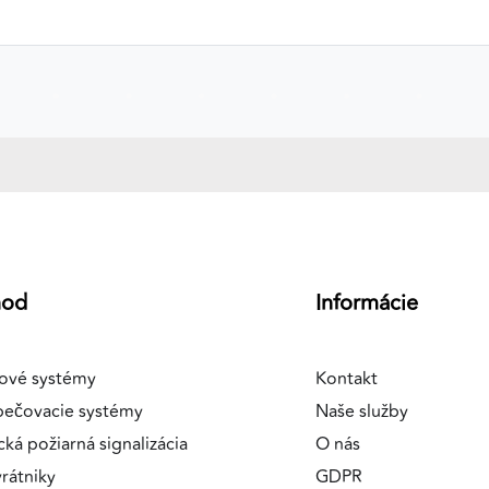
hod
Informácie
ové systémy
Kontakt
pečovacie systémy
Naše služby
cká požiarná signalizácia
O nás
rátniky
GDPR