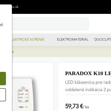
p@izimpx.sk
né
ELEKTRICKÉ KÚRENIE
ELEKTROMATERIÁL
DUOCLIP
vesnica
PARADOX K10 LED
LED klávesnica pre rad
oddelená indikácia 2 
É
59,73 €
/ ks