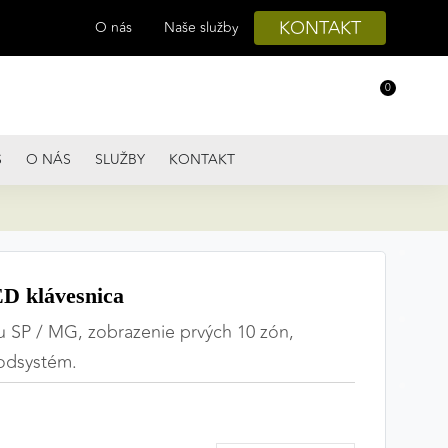
KONTAKT
O nás
Naše služby
0
S
O NÁS
SLUŽBY
KONTAKT
 klávesnica
u SP / MG, zobrazenie prvých 10 zón,
podsystém.