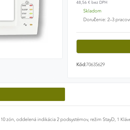
48,56 € bez DPH
Skladom
Doručenie: 2–3 pracov
Kód:
70635629
 10 zón, oddelená indikácia 2 podsystémov, režim StayD, 1 Klá