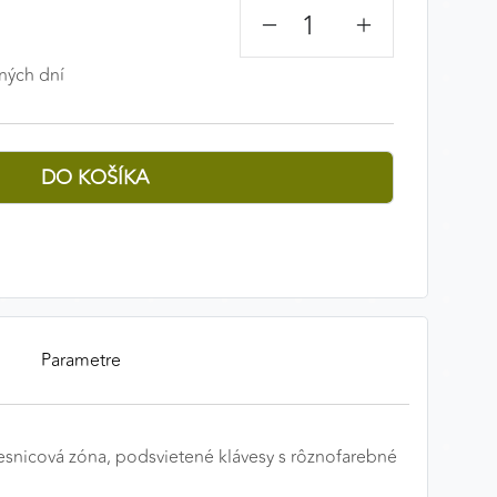
−
+
ných dní
Parametre
vesnicová zóna, podsvietené klávesy s rôznofarebné