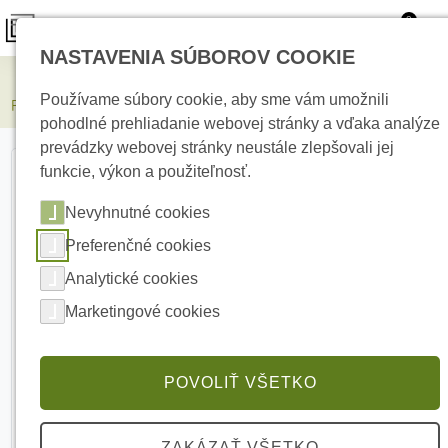
0
NASTAVENIA SÚBOROV COOKIE
Elektrické kúrenie
Používame súbory cookie, aby sme vám umožnili
PARADOX IP180 / Wifi antena Internetový modul
pohodlné prehliadanie webovej stránky a vďaka analýze
prevádzky webovej stránky neustále zlepšovali jej
funkcie, výkon a použiteľnosť.
Nevyhnutné cookies
Preferenčné cookies
Analytické cookies
Marketingové cookies
POVOLIŤ VŠETKO
ZAKÁZAŤ VŠETKO