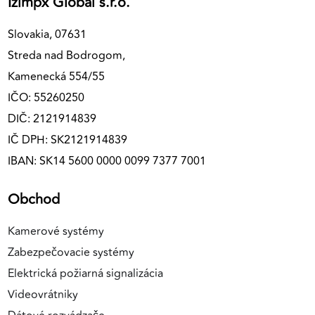
Izimpx Global s.r.o.
Slovakia, 07631
Streda nad Bodrogom,
Kamenecká 554/55
IČO: 55260250
DIČ: 2121914839
IČ DPH: SK2121914839
IBAN: SK14 5600 0000 0099 7377 7001
Obchod
Kamerové systémy
Zabezpečovacie systémy
Elektrická požiarná signalizácia
Videovrátniky