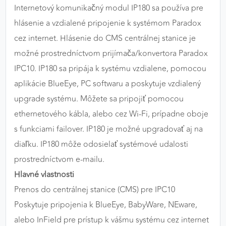
Internetový komunikačný modul IP180 sa používa pre
výkon a funkčnosť našich stránok.
hlásenie a vzdialené pripojenie k systémom Paradox
Google Analytics
cez internet. Hlásenie do CMS centrálnej stanice je
možné prostredníctvom prijímača/konvertora Paradox
Poskytovateľ:
Google
IPC10. IP180 sa pripája k systému vzdialene, pomocou
aplikácie BlueEye, PC softwaru a poskytuje vzdialený
MARKETINGOVÉ COOKIES
upgrade systému. Môžete sa pripojiť pomocou
Marketingové cookies sa používajú na sledovanie
ethernetového kábla, alebo cez Wi-Fi, prípadne oboje
správania používateľov naprieč webovými
s funkciami failover. IP180 je možné upgradovať aj na
stránkami. Umožňujú nám a našim partnerom
diaľku. IP180 môže odosielať systémové udalosti
zobrazovať cielenú a relevantnú reklamu, a to na
našom webe aj v reklamných sieťach tretích strán.
prostredníctvom e-mailu.
Hlavné vlastnosti
Google Ads
Prenos do centrálnej stanice (CMS) pre IPC10
Poskytovateľ:
Google
Poskytuje pripojenia k BlueEye, BabyWare, NEware,
alebo InField pre prístup k vášmu systému cez internet