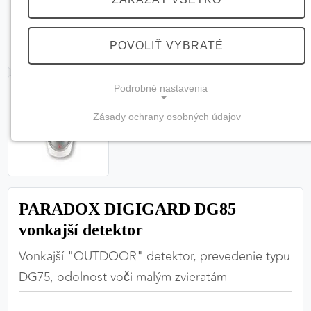
POVOLIŤ VYBRATÉ
Podrobné nastavenia
Zásady ochrany osobných údajov
NEVYHNUTNÉ COOKIES
(vždy aktívne, nemožno vypnúť)
Tieto cookies sú potrebné na správne fungovanie
webovej stránky a bez nich by nebolo možné
PARADOX DIGIGARD DG85
zabezpečiť jej plnú funkčnosť.
vonkajší detektor
Nevyhnutné cookies
Vonkajší "OUTDOOR" detektor, prevedenie typu
DG75, odolnost voči malým zvieratám
PREFERENČNÉ COOKIES