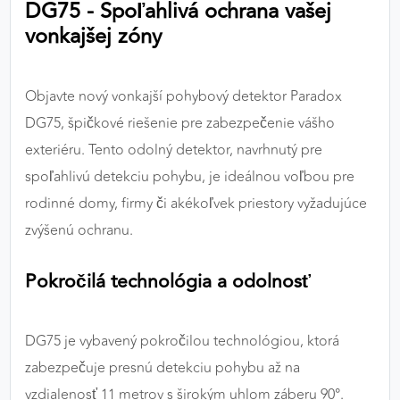
DG75 - Spoľahlivá ochrana vašej
výkon a funkčnosť našich stránok.
vonkajšej zóny
Google Analytics
Objavte nový vonkajší pohybový detektor Paradox
Poskytovateľ:
Google
DG75, špičkové riešenie pre zabezpečenie vášho
exteriéru. Tento odolný detektor, navrhnutý pre
MARKETINGOVÉ COOKIES
spoľahlivú detekciu pohybu, je ideálnou voľbou pre
Marketingové cookies sa používajú na sledovanie
rodinné domy, firmy či akékoľvek priestory vyžadujúce
správania používateľov naprieč webovými
zvýšenú ochranu.
stránkami. Umožňujú nám a našim partnerom
zobrazovať cielenú a relevantnú reklamu, a to na
Pokročilá technológia a odolnosť
našom webe aj v reklamných sieťach tretích strán.
Google Ads
DG75 je vybavený pokročilou technológiou, ktorá
Poskytovateľ:
Google
zabezpečuje presnú detekciu pohybu až na
vzdialenosť 11 metrov s širokým uhlom záberu 90°.