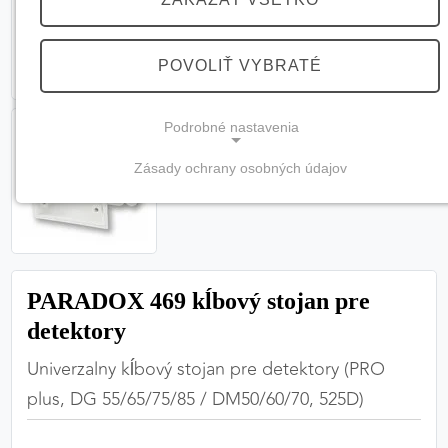
POVOLIŤ VYBRATÉ
Podrobné nastavenia
Zásady ochrany osobných údajov
NEVYHNUTNÉ COOKIES
(vždy aktívne, nemožno vypnúť)
Tieto cookies sú potrebné na správne fungovanie
webovej stránky a bez nich by nebolo možné
PARADOX 469 kĺbový stojan pre
zabezpečiť jej plnú funkčnosť.
detektory
Nevyhnutné cookies
Univerzalny kĺbový stojan pre detektory (PRO
plus, DG 55/65/75/85 / DM50/60/70, 525D)
PREFERENČNÉ COOKIES