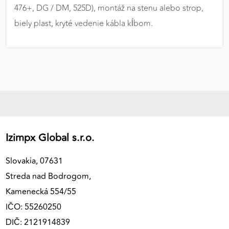
476+, DG / DM, 525D), montáž na stenu alebo strop,
výkon a funkčnosť našich stránok.
biely plast, kryté vedenie kábla kĺbom.
Google Analytics
Poskytovateľ:
Google
MARKETINGOVÉ COOKIES
Marketingové cookies sa používajú na sledovanie
správania používateľov naprieč webovými
Izimpx Global s.r.o.
stránkami. Umožňujú nám a našim partnerom
zobrazovať cielenú a relevantnú reklamu, a to na
Slovakia, 07631
našom webe aj v reklamných sieťach tretích strán.
Streda nad Bodrogom,
Google Ads
Kamenecká 554/55
Poskytovateľ:
Google
IČO: 55260250
DIČ: 2121914839