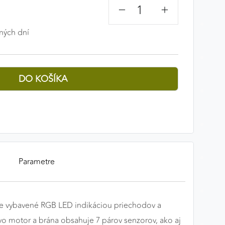
−
+
ných dní
Parametre
e je vybavené RGB LED indikáciou priechodov a
vo motor a brána obsahuje 7 párov senzorov, ako aj