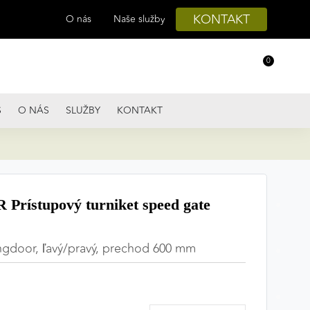
KONTAKT
O nás
Naše služby
0
S
O NÁS
SLUŽBY
KONTAKT
ístupový turniket speed gate
ingdoor, ľavý/pravý, prechod 600 mm