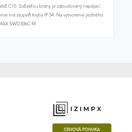
istič C10. Súčasťou brány je zabudovaný napájací
enie má stupeň krytia IP 54. Na vytvorenie jedného
om MAX SWD306C M
CENOVÁ PONUKA