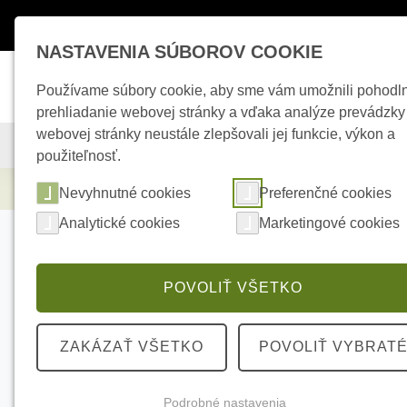
Máte otázky ?
+421 950 242 694
esho
NASTAVENIA SÚBOROV COOKIE
Používame súbory cookie, aby sme vám umožnili pohodl
prehliadanie webovej stránky a vďaka analýze prevádzky
webovej stránky neustále zlepšovali jej funkcie, výkon a
KAMEROVÉ SYSTÉMY
ZABEZPEČOVACIE SYSTÉMY
použiteľnosť.
Elektrické kúrenie
MAX SWD306C LR Príst
Nevyhnutné cookies
Preferenčné cookies
Analytické cookies
Marketingové cookies
POVOLIŤ VŠETKO
ZAKÁZAŤ VŠETKO
POVOLIŤ VYBRAT
Podrobné nastavenia