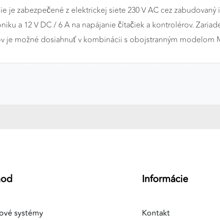
ie je zabezpečené z elektrickej siete 230 V AC cez zabudovaný 
niku a 12 V DC / 6 A na napájanie čítačiek a kontrolérov. Zariad
odov je možné dosiahnuť v kombinácii s obojstranným model
hod
Informácie
ové systémy
Kontakt