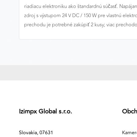
riadiacu elektroniku ako štandardnú súčasť. Napájan
Preferenčné cookies
zdroj s výstupom 24 V DC / 150 W pre vlastnú elektro
prechodu je potrebné zakúpiť 2 kusy; viac prech
ANALYTICKÉ COOKIES
Analytické cookies nám umožňujú meranie výkonu
nášho webu. Ich pomocou určujeme počet návštev a
zdroje návštev našich webových stránok. Dáta získané
pomocou týchto cookies spracovávame anonymne a
súhrnne, bez použitia identifikátorov, ktoré ukazujú na
konkrétnych používateľov nášho webu. Vďaka týmto
cookies môžeme optimalizovať výkon a funkčnosť
našich stránok.
Izimpx Global s.r.o.
Obc
Google Analytics
Poskytovateľ:
Google
Slovakia, 07631
Kamer