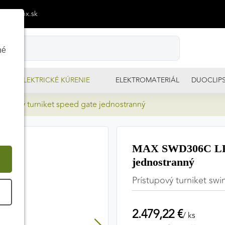
p@izimpx.sk
né
ELEKTRICKÉ KÚRENIE
ELEKTROMATERIÁL
DUOCLIP
upový turniket speed gate jednostranný
MAX SWD306C LR Pr
jednostranný
Prístupový turniket sw
É
2.479,22 €
/ ks