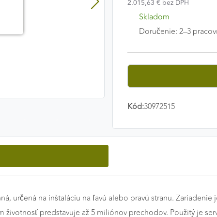
2.015,63 € bez DPH
Skladom
Doručenie: 2–3 pracov
Kód:
30972515
ná, určená na inštaláciu na ľavú alebo pravú stranu. Zariadeni
 životnosť predstavuje až 5 miliónov prechodov. Použitý je ser