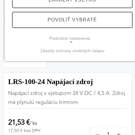
POVOLIŤ VYBRATÉ
Podrobné nastavenia
Zásady ochrany osobných údajov
NEVYHNUTNÉ COOKIES
(vždy aktívne, nemožno vypnúť)
Tieto cookies sú potrebné na správne fungovanie
LRS-100-24 Napájací zdroj
webovej stránky a bez nich by nebolo možné
zabezpečiť jej plnú funkčnosť.
Napájací zdroj s výstupom 24 V DC / 4,5 A. Zdroj
má plynulú reguláciu trimrom.
Nevyhnutné cookies
21,53 €
/ ks
17,50 € bez DPH
PREFERENČNÉ COOKIES
−
+