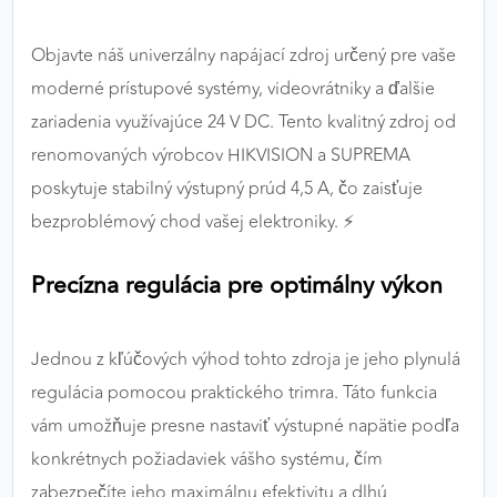
výkon a funkčnosť našich stránok.
Objavte náš univerzálny napájací zdroj určený pre vaše
Google Analytics
moderné prístupové systémy, videovrátniky a ďalšie
Poskytovateľ:
Google
zariadenia využívajúce 24 V DC. Tento kvalitný zdroj od
renomovaných výrobcov HIKVISION a SUPREMA
poskytuje stabilný výstupný prúd 4,5 A, čo zaisťuje
MARKETINGOVÉ COOKIES
bezproblémový chod vašej elektroniky. ⚡
Marketingové cookies sa používajú na sledovanie
správania používateľov naprieč webovými
Precízna regulácia pre optimálny výkon
stránkami. Umožňujú nám a našim partnerom
zobrazovať cielenú a relevantnú reklamu, a to na
našom webe aj v reklamných sieťach tretích strán.
Jednou z kľúčových výhod tohto zdroja je jeho plynulá
regulácia pomocou praktického trimra. Táto funkcia
Google Ads
vám umožňuje presne nastaviť výstupné napätie podľa
Poskytovateľ:
Google
konkrétnych požiadaviek vášho systému, čím
zabezpečíte jeho maximálnu efektivitu a dlhú