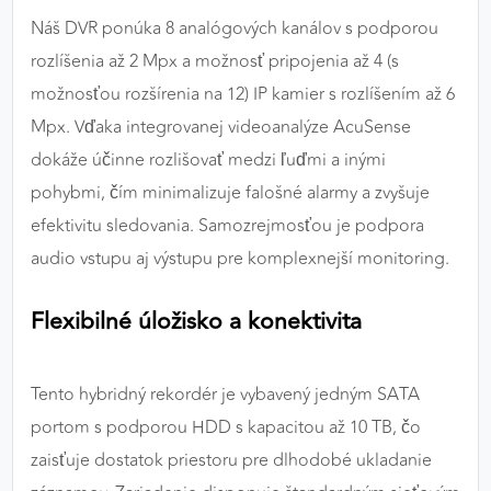
Náš DVR ponúka 8 analógových kanálov s podporou
rozlíšenia až 2 Mpx a možnosť pripojenia až 4 (s
možnosťou rozšírenia na 12) IP kamier s rozlíšením až 6
Mpx. Vďaka integrovanej videoanalýze AcuSense
dokáže účinne rozlišovať medzi ľuďmi a inými
pohybmi, čím minimalizuje falošné alarmy a zvyšuje
efektivitu sledovania. Samozrejmosťou je podpora
audio vstupu aj výstupu pre komplexnejší monitoring.
Flexibilné úložisko a konektivita
Tento hybridný rekordér je vybavený jedným SATA
portom s podporou HDD s kapacitou až 10 TB, čo
zaisťuje dostatok priestoru pre dlhodobé ukladanie