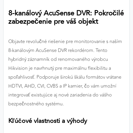
výkon a funkčnosť našich stránok.
8-kanálový AcuSense DVR: Pokročilé
zabezpečenie pre váš objekt
Google Analytics
Poskytovateľ:
Google
Objavte revolučné riešenie pre monitorovanie s naším
8-kanálovým AcuSense DVR rekordérom. Tento
MARKETINGOVÉ COOKIES
hybridný záznamník od renomovaného výrobcu
Marketingové cookies sa používajú na sledovanie
Hikvision je navrhnutý pre maximálnu flexibilitu a
správania používateľov naprieč webovými
spoľahlivosť. Podporuje širokú škálu formátov vrátane
stránkami. Umožňujú nám a našim partnerom
HDTVI, AHD, CVI, CVBS a IP kamier, čo vám umožní
zobrazovať cielenú a relevantnú reklamu, a to na
našom webe aj v reklamných sieťach tretích strán.
integrovať existujúce aj nové zariadenia do vášho
bezpečnostného systému.
Google Ads
Kľúčové vlastnosti a výhody
Poskytovateľ:
Google