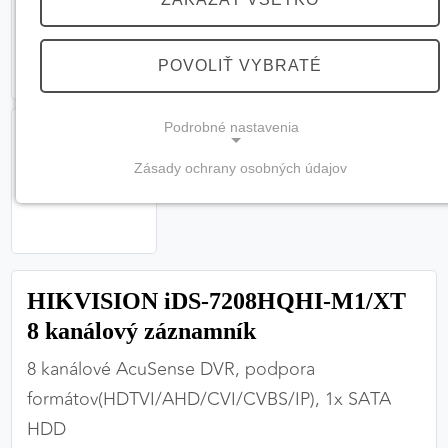
POVOLIŤ VYBRATÉ
Podrobné nastavenia
Zásady ochrany osobných údajov
NEVYHNUTNÉ COOKIES
(vždy aktívne, nemožno vypnúť)
Tieto cookies sú potrebné na správne fungovanie
webovej stránky a bez nich by nebolo možné
HIKVISION iDS-7208HQHI-M1/XT
zabezpečiť jej plnú funkčnosť.
8 kanálový záznamník
Nevyhnutné cookies
8 kanálové AcuSense DVR, podpora
formátov(HDTVI/AHD/CVI/CVBS/IP), 1x SATA
HDD
PREFERENČNÉ COOKIES