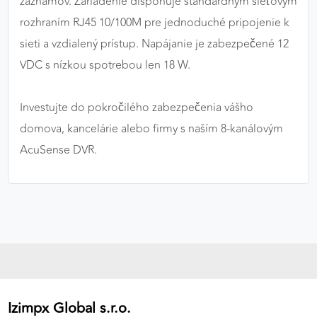
záznamov. Zariadenie disponuje štandardným sieťovým
rozhraním RJ45 10/100M pre jednoduché pripojenie k
sieti a vzdialený prístup. Napájanie je zabezpečené 12
VDC s nízkou spotrebou len 18 W.
Investujte do pokročilého zabezpečenia vášho
domova, kancelárie alebo firmy s naším 8-kanálovým
AcuSense DVR.
Izimpx Global s.r.o.