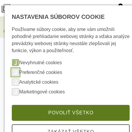
0
NASTAVENIA SÚBOROV COOKIE
Elektrické kúrenie
Používame súbory cookie, aby sme vám umožnili
HIKVISION iDS-7208HQHI-M1/XT 8 kanálový záznamník
pohodlné prehliadanie webovej stránky a vďaka analýze
prevádzky webovej stránky neustále zlepšovali jej
funkcie, výkon a použiteľnosť.
Nevyhnutné cookies
Preferenčné cookies
Analytické cookies
Marketingové cookies
POVOLIŤ VŠETKO
ZAKÁZAŤ VŠETKO