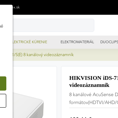
p@izimpx.sk
né
ELEKTRICKÉ KÚRENIE
ELEKTROMATERIÁL
DUOCLIP
HI-M1/S(E) 8 kanálový videozáznamník
HIKVISION iDS-71
videozáznamník
8 kanálové AcuSense 
É
formátov(HDTVI/AHD/