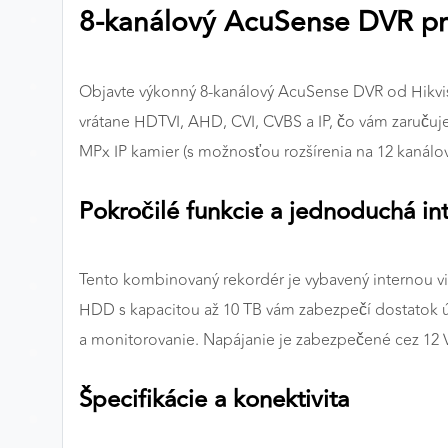
8-kanálový AcuSense DVR pr
Preferenčné cookies
Objavte výkonný 8-kanálový AcuSense DVR od Hikvis
ANALYTICKÉ COOKIES
vrátane HDTVI, AHD, CVI, CVBS a IP, čo vám zaruču
Analytické cookies nám umožňujú meranie výkonu
MPx IP kamier (s možnosťou rozšírenia na 12 kanálov
nášho webu. Ich pomocou určujeme počet návštev a
zdroje návštev našich webových stránok. Dáta získané
Pokročilé funkcie a jednoduchá in
pomocou týchto cookies spracovávame anonymne a
súhrnne, bez použitia identifikátorov, ktoré ukazujú na
konkrétnych používateľov nášho webu. Vďaka týmto
Tento kombinovaný rekordér je vybavený internou v
cookies môžeme optimalizovať výkon a funkčnosť
HDD s kapacitou až 10 TB vám zabezpečí dostatok ú
našich stránok.
a monitorovanie. Napájanie je zabezpečené cez 12
Google Analytics
Špecifikácie a konektivita
Poskytovateľ:
Google