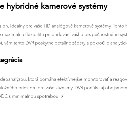
e hybridné kamerové systémy
ion, ideálny pre vaše HD analógové kamerové systémy. Tento 
je maximálnu flexibilitu pri budovaní vášho bezpečnostného s
), vám tento DVR poskytne detailné zábery a pokročilé analytick
tegrácia
ideoanalýzou, ktorá pomáha efektívnejšie monitorovať a reago
ložného priestoru pre vaše záznamy. DVR ponúka aj obojsmerné 
 VDC s minimálnou spotrebou. ⚡