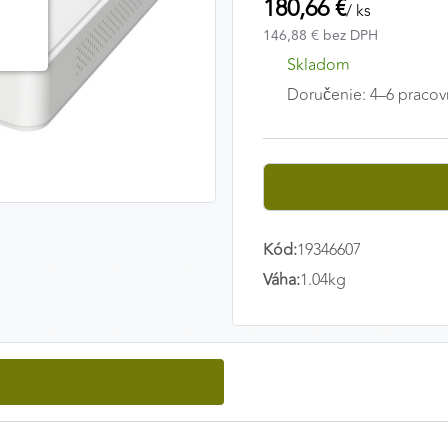
180,66 €
/ ks
146,88 € bez DPH
Skladom
Doručenie: 4–6 pracov
Kód:
19346607
Váha:
1.04kg