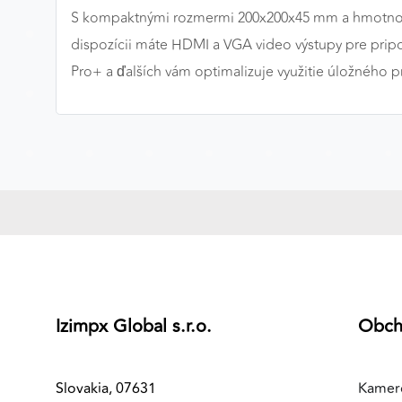
S kompaktnými rozmermi 200x200x45 mm a hmotnos
MARKETINGOVÉ COOKIES
dispozícii máte HDMI a VGA video výstupy pre prip
Marketingové cookies sa používajú na sledovanie
Pro+ a ďalších vám optimalizuje využitie úložného pr
správania používateľov naprieč webovými stránkami.
Umožňujú nám a našim partnerom zobrazovať cielenú 
relevantnú reklamu, a to na našom webe aj v
reklamných sieťach tretích strán.
Google Ads
Poskytovateľ:
Google
Izimpx Global s.r.o.
Obc
Slovakia, 07631
Kamer