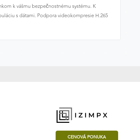
lnkom k vášmu bezpečnostnému systému. K
ipuláciu s dátami. Podpora videokompresie H.265
CENOVÁ PONUKA