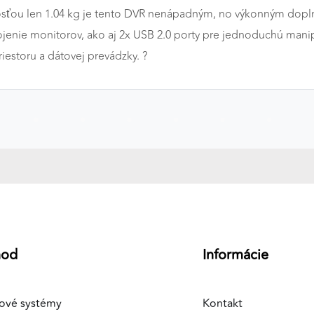
ťou len 1.04 kg je tento DVR nenápadným, no výkonným dop
ojenie monitorov, ako aj 2x USB 2.0 porty pre jednoduchú man
iestoru a dátovej prevádzky. ?️
a
hod
Informácie
ové systémy
Kontakt