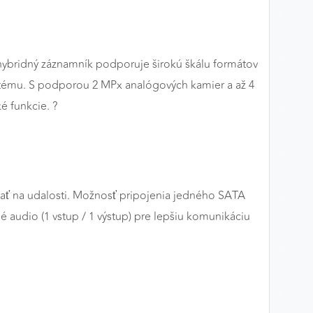
hybridný záznamník podporuje širokú škálu formátov
ystému. S podporou 2 MPx analógových kamier a až 4
é funkcie. ?
vať na udalosti. Možnosť pripojenia jedného SATA
audio (1 vstup / 1 výstup) pre lepšiu komunikáciu