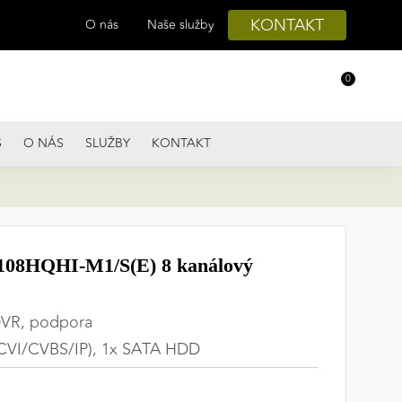
KONTAKT
O nás
Naše služby
0
S
O NÁS
SLUŽBY
KONTAKT
08HQHI-M1/S(E) 8 kanálový
DVR, podpora
CVI/CVBS/IP), 1x SATA HDD