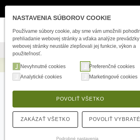
Máte otázky ?
+421 950 242 694
esho
NASTAVENIA SÚBOROV COOKIE
Používame súbory cookie, aby sme vám umožnili pohodl
prehliadanie webovej stránky a vďaka analýze prevádzky
webovej stránky neustále zlepšovali jej funkcie, výkon a
KAMEROVÉ SYSTÉMY
ZABEZPEČOVACIE SYSTÉMY
použiteľnosť.
Elektrické kúrenie
HIKVISION iDS-7108HQ
Nevyhnutné cookies
Preferenčné cookies
Analytické cookies
Marketingové cookies
POVOLIŤ VŠETKO
ZAKÁZAŤ VŠETKO
POVOLIŤ VYBRAT
Podrobné nastavenia