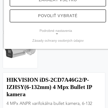
POVOLIŤ VYBRATÉ
Podrobné nastavenia
Zásady ochrany osobných údajov
NEVYHNUTNÉ COOKIES
(vždy aktívne, nemožno vypnúť)
Tieto cookies sú potrebné na správne fungovanie
webovej stránky a bez nich by nebolo možné
zabezpečiť jej plnú funkčnosť.
HIKVISION iDS-2CD7A46G2/P-
Nevyhnutné cookies
IZHSY(6-132mm) 4 Mpx Bullet IP
kamera
4 MPx ANPR varifokálna bullet kamera, 6-132
PREFERENČNÉ COOKIES