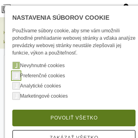
0
NASTAVENIA SÚBOROV COOKIE
Elektrické kúrenie
Používame súbory cookie, aby sme vám umožnili
HIKVISION iDS-2CD7A46G2/P-IZHSY(6-132mm) 4 Mpx Bullet IP
pohodlné prehliadanie webovej stránky a vďaka analýze
kamera
prevádzky webovej stránky neustále zlepšovali jej
funkcie, výkon a použiteľnosť.
Nevyhnutné cookies
Preferenčné cookies
Analytické cookies
Marketingové cookies
POVOLIŤ VŠETKO
ZAKÁZAŤ VŠETKO