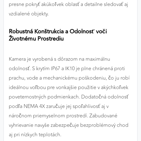
presne pokryť akúkoľvek oblasť a detailne sledovať aj
vzdialené objekty.
Robustná Konštrukcia a Odolnosť voči
Životnému Prostrediu
Kamera je vyrobená s dôrazom na maximálnu
odolnosť. S krytím IP67 a IK10 je plne chránená proti
prachu, vode a mechanickému poškodeniu, čo ju robí
ideálnou voľbou pre vonkajšie použitie v akýchkoľvek
poveternostných podmienkach. Dodatočná odolnosť
podľa NEMA 4X zaručuje jej spoľahlivosť aj v
náročnom priemyselnom prostredí. Zabudované
vyhrievanie navyše zabezpečuje bezproblémový chod
aj pri nízkych teplotách.