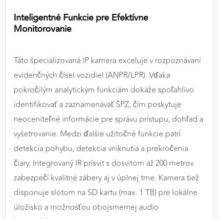
Inteligentné Funkcie pre Efektívne
Monitorovanie
Táto špecializovaná IP kamera exceluje v rozpoznávaní
evidenčných čísel vozidiel (ANPR/LPR). Vďaka
pokročilým analytickým funkciám dokáže spoľahlivo
identifikovať a zaznamenávať ŠPZ, čím poskytuje
neoceniteľné informácie pre správu prístupu, dohľad a
vyšetrovanie. Medzi ďalšie užitočné funkcie patrí
detekcia pohybu, detekcia vniknutia a prekročenia
čiary. Integrovaný IR prísvit s dosvitom až 200 metrov
zabezpečí kvalitné zábery aj v úplnej tme. Kamera tiež
disponuje slotom na SD kartu (max. 1 TB) pre lokálne
úložisko a možnosťou obojsmernej audio