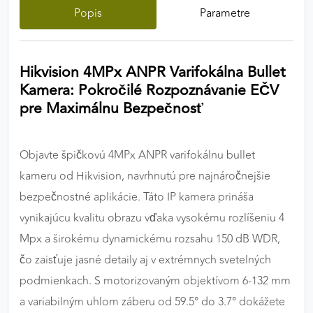
Popis
Parametre
výkon a funkčnosť našich stránok.
Google Analytics
Hikvision 4MPx ANPR Varifokálna Bullet
Poskytovateľ:
Google
Kamera: Pokročilé Rozpoznávanie EČV
pre Maximálnu Bezpečnosť
MARKETINGOVÉ COOKIES
Marketingové cookies sa používajú na sledovanie
Objavte špičkovú 4MPx ANPR varifokálnu bullet
správania používateľov naprieč webovými
kameru od Hikvision, navrhnutú pre najnáročnejšie
stránkami. Umožňujú nám a našim partnerom
bezpečnostné aplikácie. Táto IP kamera prináša
zobrazovať cielenú a relevantnú reklamu, a to na
vynikajúcu kvalitu obrazu vďaka vysokému rozlíšeniu 4
našom webe aj v reklamných sieťach tretích strán.
Mpx a širokému dynamickému rozsahu 150 dB WDR,
Google Ads
čo zaisťuje jasné detaily aj v extrémnych svetelných
podmienkach. S motorizovaným objektívom 6-132 mm
Poskytovateľ:
Google
a variabilným uhlom záberu od 59.5° do 3.7° dokážete