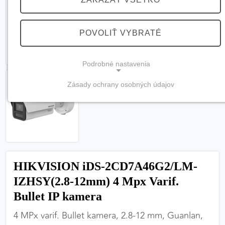
POVOLIŤ VYBRATÉ
Podrobné nastavenia
Zásady ochrany osobných údajov
NEVYHNUTNÉ COOKIES
(vždy aktívne, nemožno vypnúť)
Tieto cookies sú potrebné na správne fungovanie
webovej stránky a bez nich by nebolo možné
zabezpečiť jej plnú funkčnosť.
HIKVISION iDS-2CD7A46G2/LM-
Nevyhnutné cookies
IZHSY(2.8-12mm) 4 Mpx Varif.
Bullet IP kamera
4 MPx varif. Bullet kamera, 2.8-12 mm, Guanlan,
PREFERENČNÉ COOKIES