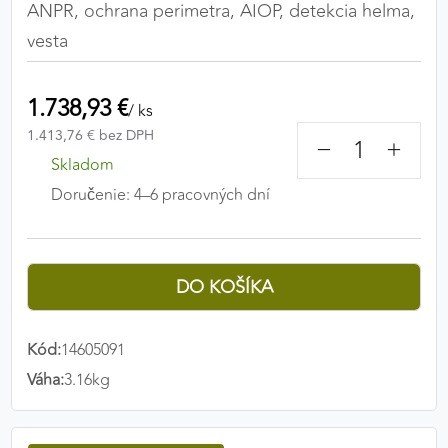
ANPR, ochrana perimetra, AIOP, detekcia helma,
Preferenčné cookies umožňujú zapamätanie si
vesta
vašich individuálnych nastavení a preferencií,
napríklad zvolený jazyk, región alebo prihlasovacie
údaje. Vďaka nim vám dokážeme poskytnúť
1.738,93 €
/ ks
personalizovanejšie a pohodlnejšie používanie
1.413,76 € bez DPH
webovej stránky.
−
+
Skladom
Preferenčné cookies
Doručenie: 4–6 pracovných dní
ANALYTICKÉ COOKIES
Analytické cookies nám umožňujú meranie výkonu
nášho webu. Ich pomocou určujeme počet návštev
a zdroje návštev našich webových stránok. Dáta
Kód:
14605091
získané pomocou týchto cookies spracovávame
Váha:
3.16kg
anonymne a súhrnne, bez použitia identifikátorov,
ktoré ukazujú na konkrétnych používateľov nášho
webu. Vďaka týmto cookies môžeme optimalizovať